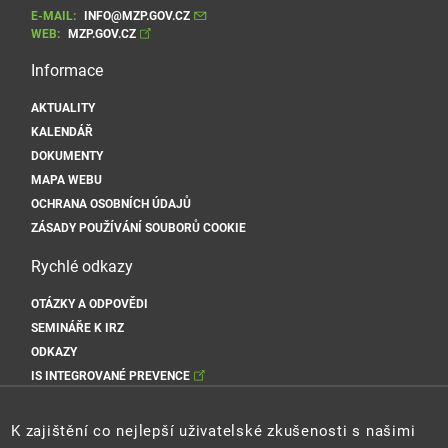
E-MAIL:
INFO@MZP.GOV.CZ
WEB:
MZP.GOV.CZ
Informace
AKTUALITY
KALENDÁŘ
DOKUMENTY
MAPA WEBU
OCHRANA OSOBNÍCH ÚDAJŮ
ZÁSADY POUŽÍVÁNÍ SOUBORŮ COOKIE
Rychlé odkazy
OTÁZKY A ODPOVĚDI
SEMINÁŘE K IRZ
ODKAZY
IS INTEGROVANÉ PREVENCE
Sociální sítě MŽP
K zajištění co nejlepší uživatelské zkušenosti s našimi