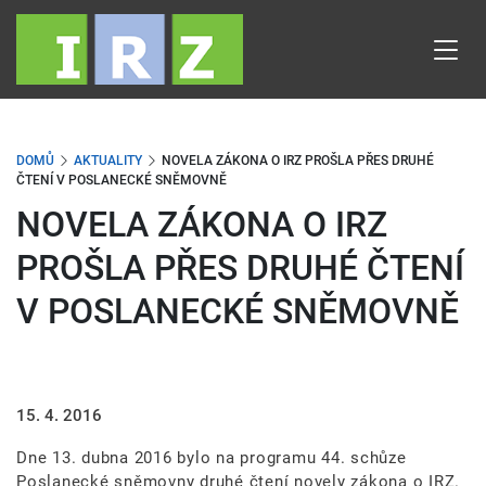
Přejít
k
hlavnímu
obsahu
DOMŮ
AKTUALITY
NOVELA ZÁKONA O IRZ PROŠLA PŘES DRUHÉ
ČTENÍ V POSLANECKÉ SNĚMOVNĚ
NOVELA ZÁKONA O IRZ
PROŠLA PŘES DRUHÉ ČTENÍ
V POSLANECKÉ SNĚMOVNĚ
15. 4. 2016
Dne 13. dubna 2016 bylo na programu 44. schůze
Poslanecké sněmovny druhé čtení novely zákona o IRZ.