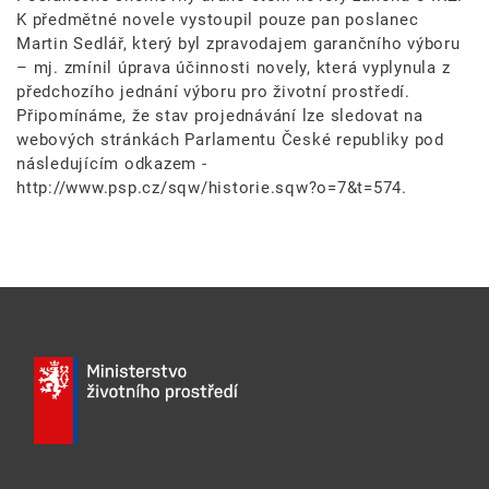
K předmětné novele vystoupil pouze pan poslanec
Martin Sedlář, který byl zpravodajem garančního výboru
– mj. zmínil úprava účinnosti novely, která vyplynula z
předchozího jednání výboru pro životní prostředí.
Připomínáme, že stav projednávání lze sledovat na
webových stránkách Parlamentu České republiky pod
následujícím odkazem -
http://www.psp.cz/sqw/historie.sqw?o=7&t=574.