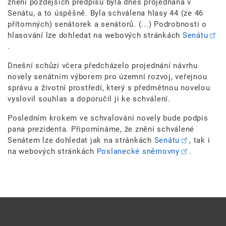
znění pozdějších předpisů byla dnes projednána v
Senátu, a to úspěšně. Byla schválena hlasy 44 (ze 46
přítomných) senátorek a senátorů. (...)
Podrobnosti o
hlasování lze dohledat na webových stránkách
Senátu
.
Dnešní schůzi včera předcházelo projednání návrhu
novely senátním výborem pro územní rozvoj, veřejnou
správu a životní prostředí, který s předmětnou novelou
vyslovil souhlas a doporučil ji ke schválení.
Posledním krokem ve schvalování novely bude podpis
pana prezidenta. Připomínáme, že znění schválené
Senátem lze dohledat jak na stránkách
Senátu
, tak i
na webových stránkách
Poslanecké sněmovny
.