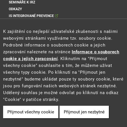
SEMINÁŘE K IRZ
ODKAZY
IS INTEGROVANÉ PREVENCE
Sociální sítě MŽP
K zajištění co nejlepší uživatelské zkušenosti s našimi
webovými stránkami využíváme tzv. soubory cookie.
Podrobné informace o souborech cookie a jejich
zpracování naleznete na stránce
Informace o souborech
Sociální sítě Cenia
cookie a jejich zpracování
. Kliknutím na "Přijmout
všechny cookie" souhlasíte s tím, že můžeme užívat
všechny typy cookie. Po kliknutí na "Přijmout jen
nezbytné" budeme ukládat pouze ty soubory cookie, které
jsou pro fungování našich webových stránek nezbytné.
Udělený souhlas je možné odvolat po kliknutí na odkaz
"Cookie" v patičce stránky.
2021 ©
Ministerstvo životního prostředí
a
CENIA
Přijmout všechny cookie
Přijmout jen nezbytné
Cookie