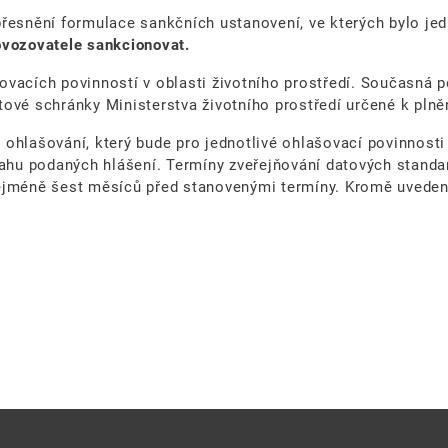
přesnění formulace sankčních ustanovení, ve kterých bylo j
rovozovatele sankcionovat.
ovacích povinností v oblasti životního prostředí. Současná 
ové schránky Ministerstva životního prostředí určené k plněn
ohlašování, který bude pro jednotlivé ohlašovací povinnosti
hu podaných hlášení. Termíny zveřejňování datových standa
nejméně šest měsíců před stanovenými termíny. Kromě uvede