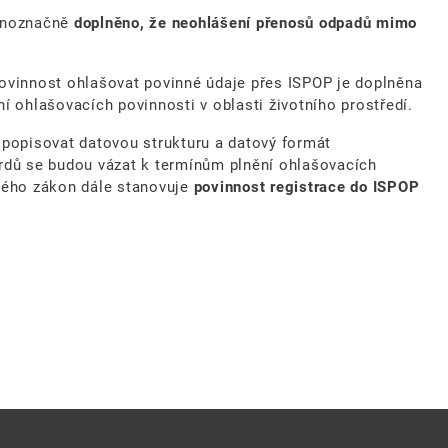
ednoznačně
doplněno, že neohlášení přenosů odpadů mimo
povinnost ohlašovat povinné údaje přes ISPOP je doplněna
í ohlašovacích povinnosti v oblasti životního prostředí.
 popisovat datovou strukturu a datový formát
rdů se budou vázat k termínům plnění ohlašovacích
ného zákon dále stanovuje
povinnost registrace do ISPOP