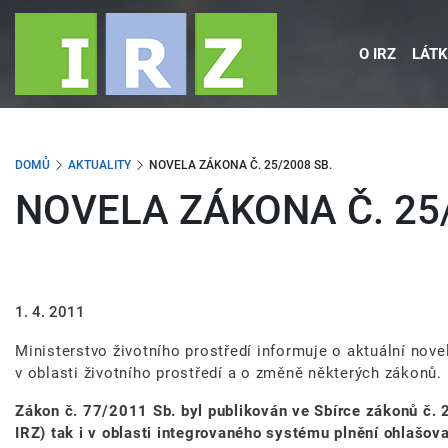
Přejít
k
O IRZ
LÁTK
hlavnímu
obsahu
DOMŮ
AKTUALITY
NOVELA ZÁKONA Č. 25/2008 SB.
NOVELA ZÁKONA Č. 25/
1. 4. 2011
Ministerstvo životního prostředí informuje o aktuální nov
v oblasti životního prostředí a o změně některých zákonů.
Zákon č. 77/2011 Sb. byl publikován ve Sbírce zákonů č. 2
IRZ) tak i v oblasti integrovaného systému plnění ohlašova