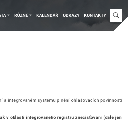
ATA
RŮZNÉ
KALENDÁŘ
ODKAZY
KONTAKTY
ání a integrovaném systému plnění ohlašovacích povinností
k v oblasti integrovaného registru znečišťování (dále jen