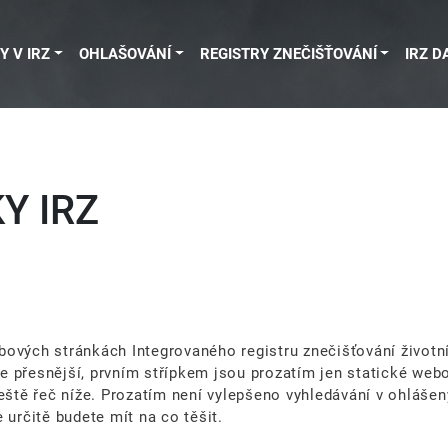
Y V IRZ
OHLAŠOVÁNÍ
REGISTRY ZNEČIŠŤOVÁNÍ
IRZ D
Y IRZ
ových stránkách Integrovaného registru znečišťování životníh
e přesnější, prvním střípkem jsou prozatím jen statické web
tě řeč níže. Prozatím není vylepšeno vyhledávání v ohlášený
 určitě budete mít na co těšit.