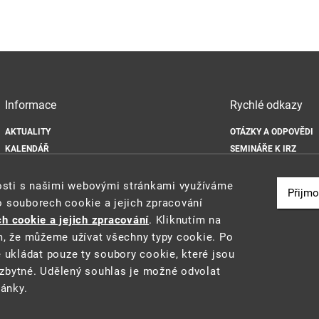
Informace
Rychlé odkazy
AKTUALITY
OTÁZKY A ODPOVĚDI
KALENDÁŘ
SEMINÁŘE K IRZ
DOKUMENTY
ODKAZY
MAPA WEBU
IS INTEGROVANÉ PRE
nosti s našimi webovými stránkami využíváme
Přijmo
OCHRANA OSOBNÍCH ÚDAJŮ
o souborech cookie a jejich zpracování
ZÁSADY POUŽÍVÁNÍ SOUBORŮ COOKIE
h cookie a jejich zpracování
. Kliknutím na
m, že můžeme užívat všechny typy cookie. Po
e ukládat pouze ty soubory cookie, které jsou
zbytné. Udělený souhlas je možné odvolat
ránky.
2021 ©
Ministerstvo životního prostředí
a
CENIA