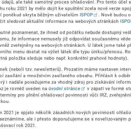
údajů, ale také samotný proces ohlašování. Pro tento účel s
ěhu roku 2021 by mělo dojít ke spuštění zcela nové verze spoj
ojí poněkud skryta běžným uživatelům
ISPOP
. Nově budou ob
čit sledovat aktuální informace na webových stránkách
ISPO
tné poznamenat, že ihned od počátku nebude dostupný veške
 tomu, že informace nemusely již odpovídat současnému vědec
něž zveřejněny na webových stránkách. U látek jsme také při
lavního menu dostat na výčet látek dle typu úniku/přenosu. 
tná položka sleduje nebo např. konkrétní prahové hodnoty).
inek (neboli tzv. newsletterů). Prozatím máme nastaven interv
cí zasílání a množstvím zasílaného obsahu. Přihlásit k odb
erý i nadále považujeme za vhodný zdroj pro získávání informa
az je rovněž uveden na
úvodní stránce
v zápatí ve formě st
ermíny pro plnění ohlašovací povinnosti vůči IRZ, zveřejnění
ikou.
m 2021 je spjato několik zásadních nových povinností ohlašo
 seznámíme, ale i přesto doporučujeme se s novelizovaným p
ašovací rok 2021.