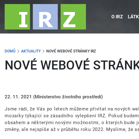
Přejít
k
O IRZ
LÁTK
hlavnímu
obsahu
DOMŮ
AKTUALITY
NOVÉ WEBOVÉ STRÁNKY IRZ
NOVÉ WEBOVÉ STRÁNK
22. 11. 2021
(Ministerstvo životního prostředí)
Jsme rádi, že Vás po letech můžeme přivítat na nových web
mozaiky týkající se zásadního vylepšení IRZ. Pokud budem
obsahem a některými novými možnostmi, o kterých bude ješ
změny, ale nejspíše až v průběhu roku 2022. Myslíme, že se