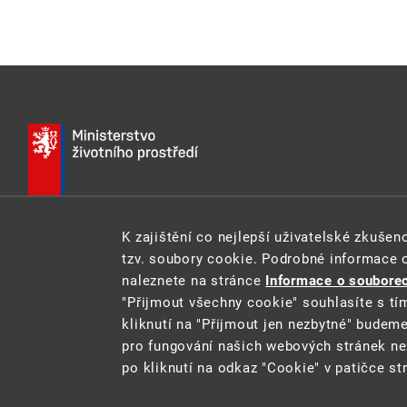
K zajištění co nejlepší uživatelské zkuše
E-MAIL:
INFO@MZP.GOV.CZ
WEB:
MZP.GOV.CZ
tzv. soubory cookie. Podrobné informace 
naleznete na stránce
Informace o souborec
"Přijmout všechny cookie" souhlasíte s tí
kliknutí na "Přijmout jen nezbytné" budem
pro fungování našich webových stránek ne
po kliknutí na odkaz "Cookie" v patičce st
Cookie