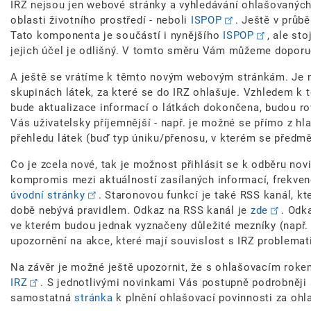
IRZ nejsou jen webové stránky a vyhledávání ohlašovaných 
oblasti životního prostředí - neboli
ISPOP
. Ještě v průb
Tato komponenta je součástí i nynějšího
ISPOP
, ale st
jejich účel je odlišný. V tomto směru Vám můžeme doporu
A ještě se vrátíme k těmto novým webovým stránkám. Je nu
skupinách látek, za které se do IRZ ohlašuje. Vzhledem k
bude aktualizace informací o látkách dokončena, budou rov
Vás uživatelsky příjemnější - např. je možné se přímo z h
přehledu látek (buď typ úniku/přenosu, v kterém se předmě
Co je zcela nové, tak je možnost přihlásit se k odběru nov
kompromis mezi aktuálností zasílaných informací, frekven
úvodní stránky
. Staronovou funkcí je také RSS kanál, kt
době nebývá pravidlem. Odkaz na RSS kanál je
zde
. Odk
ve kterém budou jednak vyznačeny důležité mezníky (např. t
upozornění na akce, které mají souvislost s IRZ problemat
Na závěr je možné ještě upozornit, že s ohlašovacím roke
IRZ
. S jednotlivými novinkami Vás postupně podrobněji
samostatná
stránka
k plnění ohlašovací povinnosti za ohl