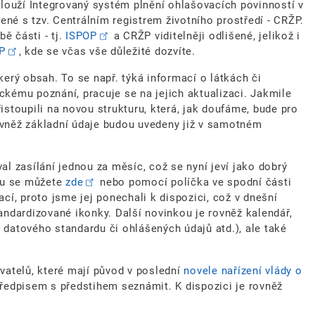
louží Integrovaný systém plnění ohlašovacích povinností v
ené s tzv. Centrálním registrem životního prostředí - CRŽP.
ě části - tj.
ISPOP
a CRŽP viditelněji odlišené, jelikož i
P
, kde se včas vše důležité dozvíte.
rý obsah. To se např. týká informací o látkách či
kému poznání, pracuje se na jejich aktualizaci. Jakmile
stoupili na novou strukturu, která, jak doufáme, bude pro
Rovněž základní údaje budou uvedeny již v samotném
al zasílání jednou za měsíc, což se nyní jeví jako dobrý
ěru se můžete
zde
nebo pomocí políčka ve spodní části
cí, proto jsme jej ponechali k dispozici, což v dnešní
andardizované ikonky. Další novinkou je rovněž kalendář,
 datového standardu či ohlášených údajů atd.), ale také
vatelů, které mají původ v poslední
novele nařízení vlády o
ředpisem s předstihem seznámit. K dispozici je rovněž