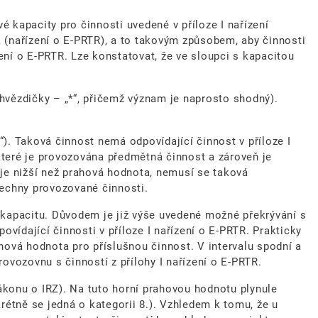
é kapacity pro činnosti uvedené v příloze I nařízení
k (nařízení o E-PRTR), a to takovým způsobem, aby činnosti
ení o E-PRTR. Lze konstatovat, že ve sloupci s kapacitou
k hvězdičky – „*“, přičemž význam je naprosto shodný).
“). Taková činnost nemá odpovídající činnost v příloze I
které je provozována předmětná činnost a zároveň je
je nižší než prahová hodnota, nemusí se taková
šechny provozované činnosti.
o kapacitu. Důvodem je již výše uvedené možné překrývání s
ovídající činnosti v příloze I nařízení o E-PRTR. Prakticky
ahová hodnota pro příslušnou činnost. V intervalu spodní a
rovozovnu s činností z přílohy I nařízení o E-PRTR.
ákonu o IRZ). Na tuto horní prahovou hodnotu plynule
krétně se jedná o kategorii 8.). Vzhledem k tomu, že u