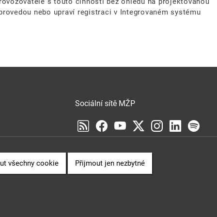
provozovatelé s touto činností bez ohledu na projektovanou
 provedou nebo upraví registraci v Integrovaném systému
Sociální sítě MŽP
Sociální sítě Cenia
VENCE
ut všechny cookie
Přijmout jen nezbytné