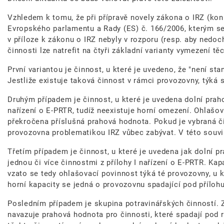
Vzhledem k tomu, že při přípravě novely zákona o IRZ (konk
Evropského parlamentu a Rady (ES) č. 166/2006, kterým se 
v příloze k zákonu o IRZ nebyly v rozporu (resp. aby nedoc
činnosti lze natrefit na čtyři základní varianty vymezení tě
První variantou je činnost, u které je uvedeno, že "není st
Jestliže existuje taková činnost v rámci provozovny, týká s
Druhým případem je činnost, u které je uvedena dolní praho
nařízení o E-PRTR, tudíž neexistuje horní omezení. Ohlašo
překročena příslušná prahová hodnota. Pokud je vybraná č
provozovna problematikou IRZ vůbec zabývat. V této souvi
Třetím případem je činnost, u které je uvedena jak dolní 
jednou či více činnostmi z přílohy I nařízení o E-PRTR. Kap
vzato se tedy ohlašovací povinnost týká té provozovny, u k
horní kapacity se jedná o provozovnu spadající pod přílohu
Posledním případem je skupina potravinářských činností. Z
navazuje prahová hodnota pro činnosti, které spadají pod r