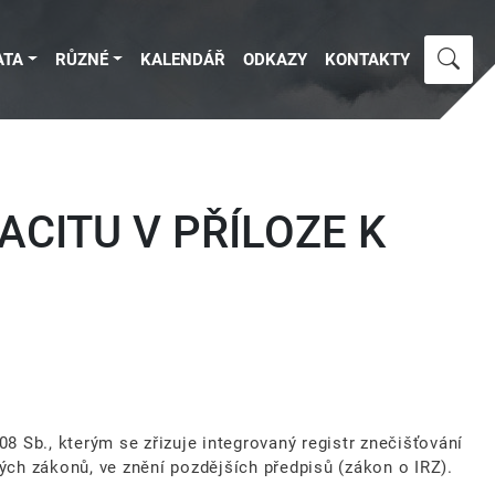
ATA
RŮZNÉ
KALENDÁŘ
ODKAZY
KONTAKTY
CITU V PŘÍLOZE K
8 Sb., kterým se zřizuje integrovaný registr znečišťování
ých zákonů, ve znění pozdějších předpisů (zákon o IRZ).