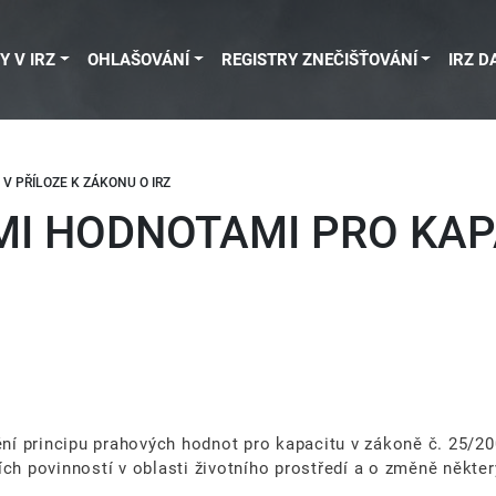
Y V IRZ
OHLAŠOVÁNÍ
REGISTRY ZNEČIŠŤOVÁNÍ
IRZ D
V PŘÍLOZE K ZÁKONU O IRZ
MI HODNOTAMI PRO KAPA
ění principu prahových hodnot pro kapacitu v zákoně č. 25/200
ch povinností v oblasti životního prostředí a o změně někter