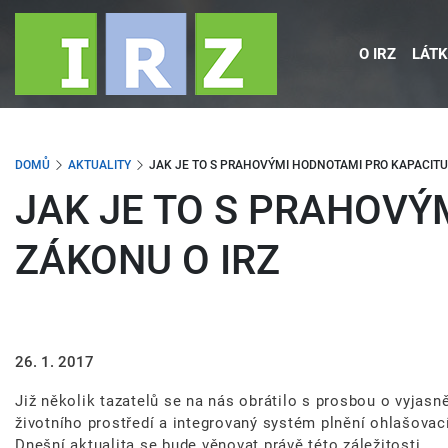
Přejít
k
O IRZ
LÁTK
hlavnímu
obsahu
DOMŮ
AKTUALITY
JAK JE TO S PRAHOVÝMI HODNOTAMI PRO KAPACITU 
JAK JE TO S PRAHOVÝ
ZÁKONU O IRZ
26. 1. 2017
Již několik tazatelů se na nás obrátilo s prosbou o vyjasn
životního prostředí a integrovaný systém plnění ohlašovací
Dnešní aktualita se bude věnovat právě této záležitosti.