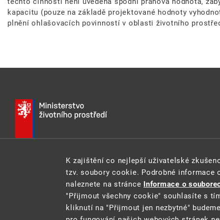
těchto činností není uvedena spodní prahová hodnota, zabý
kapacitu (pouze na základě projektované hodnoty vyhodnot
plnění ohlašovacích povinností v oblasti životního prostře
K zajištění co nejlepší uživatelské zkuše
E-MAIL:
INFO@MZP.GOV.CZ
WEB:
MZP.GOV.CZ
tzv. soubory cookie. Podrobné informace 
naleznete na stránce
Informace o souborec
"Přijmout všechny cookie" souhlasíte s tí
kliknutí na "Přijmout jen nezbytné" budem
pro fungování našich webových stránek ne