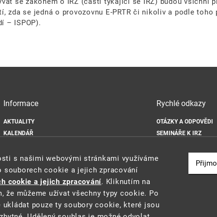
vat se zákonem o IRZ (částí týkající se IRZ) budou všichni 
í, zda se jedná o provozovnu E-PRTR či nikoliv a podle toho
dí – ISPOP).
Informace
Rychlé odkazy
AKTUALITY
OTÁZKY A ODPOVĚDI
KALENDÁŘ
SEMINÁŘE K IRZ
DOKUMENTY
ODKAZY
MAPA WEBU
IS INTEGROVANÉ PRE
nosti s našimi webovými stránkami využíváme
Přijmo
OCHRANA OSOBNÍCH ÚDAJŮ
o souborech cookie a jejich zpracování
ZÁSADY POUŽÍVÁNÍ SOUBORŮ COOKIE
h cookie a jejich zpracování
. Kliknutím na
m, že můžeme užívat všechny typy cookie. Po
e ukládat pouze ty soubory cookie, které jsou
zbytné. Udělený souhlas je možné odvolat