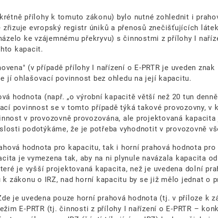
rétně přílohy k tomuto zákonu) bylo nutné zohlednit i prahov
zřizuje evropský registr úniků a přenosů znečišťujících láte
házelo ke vzájemnému překryvu) s činnostmi z přílohy I naříz
chto kapacit.
anovena" (v případě přílohy I nařízení o E-PRTR je uveden zna
e jí ohlašovací povinnost bez ohledu na její kapacitu.
vá hodnota (např. „o výrobní kapacitě větší než 20 tun denně
vací povinnost se v tomto případě týká takové provozovny, v 
innost v provozovně provozována, ale projektovaná kapacita 
slosti podotýkáme, že je potřeba vyhodnotit v provozovně v
prahová hodnota pro kapacitu, tak i horní prahová hodnota pr
acita je vymezena tak, aby na ni plynule navázala kapacita odp
teré je vyšší projektovaná kapacita, než je uvedena dolní pr
 k zákonu o IRZ, nad horní kapacitu by se již mělo jednat o p
de je uvedena pouze horní prahová hodnota (tj. v příloze k z
ežim E-PRTR (tj. činnosti z přílohy I nařízení o E-PRTR – kon