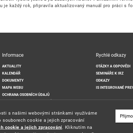
 je každý rok, připravila aktualizovaný manuál pro práci s fo
Informace
Rychlé odkazy
AKTUALITY
OTÁZKY A ODPOVĚDI
KALENDÁŘ
SEMINÁŘE K IRZ
DOKUMENTY
ODKAZY
MAPA WEBU
IS INTEGROVANÉ PRE
OCHRANA OSOBNÍCH ÚDAJŮ
ZÁSADY POUŽÍVÁNÍ SOUBORŮ COOKIE
nosti s našimi webovými stránkami využíváme
Přijmo
o souborech cookie a jejich zpracování
h cookie a jejich zpracování
. Kliknutím na