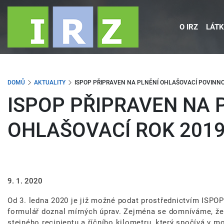
Přejít
k
O IRZ
LÁTK
hlavnímu
obsahu
DOMŮ
AKTUALITY
ISPOP PŘIPRAVEN NA PLNĚNÍ OHLAŠOVACÍ POVINNOS
ISPOP PŘIPRAVEN NA 
OHLAŠOVACÍ ROK 201
9. 1. 2020
Od 3. ledna 2020 je již možné podat prostřednictvím ISPOP
formulář doznal mírných úprav. Zejména se domníváme, že
stejného recipientu a říčního kilometru, který spočívá v 