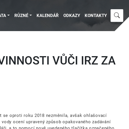
ATA
RŮZNÉ
KALENDÁŘ
ODKAZY
KONTAKTY
INNOSTI VŮČI IRZ ZA
t se oproti roku 2018 nezměnila, avšak ohlašovací
do vody ocení upravený způsob opakovaného zadávání
uláři, a to pomocí nově uvedeného tlačítka označeného