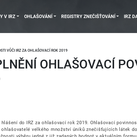
Y V IRZ
OHLAŠOVÁNÍ
REGISTRY ZNEČIŠŤOVÁNÍ
IRZ D
TI VŮČI IRZ ZA OHLAŠOVACÍ ROK 2019
PLNĚNÍ OHLAŠOVACÍ POV
9
 hlášení do IRZ za ohlašovací rok 2019. Ohlašovací povinnos
 ohlašovatelé velkého množství úniků znečišťujících látek 
možnosti výběru jedné z již zadaných hodnot v aktuálním form