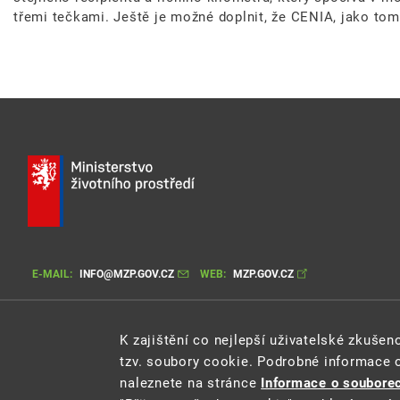
třemi tečkami. Ještě je možné doplnit, že CENIA, jako tomu
E-MAIL:
INFO@MZP.GOV.CZ
WEB:
MZP.GOV.CZ
K zajištění co nejlepší uživatelské zkuše
tzv. soubory cookie. Podrobné informace 
naleznete na stránce
Informace o souborec