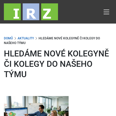
Přejít
k
hlavnímu
obsahu
DOMŮ
AKTUALITY
HLEDÁME NOVÉ KOLEGYNĚ ČI KOLEGY DO
NAŠEHO TÝMU
HLEDÁME NOVÉ KOLEGYNĚ
ČI KOLEGY DO NAŠEHO
TÝMU
Obrázek