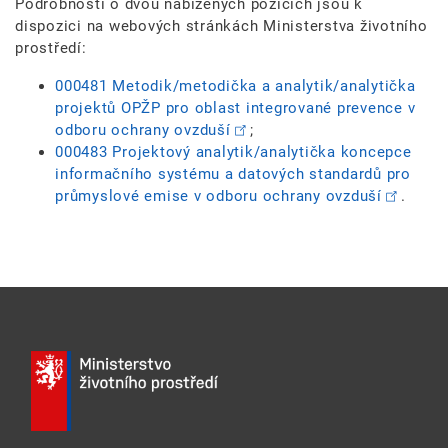
Podrobnosti o dvou nabízených pozicích jsou k
dispozici na webových stránkách Ministerstva životního
prostředí:
000481 Metodik/metodička a analytik/analytička
projektů OPŽP pro oblast integrované prevence v
odboru ochrany ovzduší
;
000483 Projektový analytik/analytička koncepce
informačního systému a datových standardů pro
průmyslové emise v odboru ochrany ovzduší
.