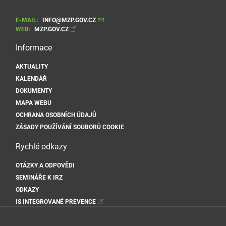
E-MAIL:
INFO@MZP.GOV.CZ
WEB:
MZP.GOV.CZ
Informace
AKTUALITY
KALENDÁŘ
DOKUMENTY
MAPA WEBU
OCHRANA OSOBNÍCH ÚDAJŮ
ZÁSADY POUŽÍVÁNÍ SOUBORŮ COOKIE
Rychlé odkazy
OTÁZKY A ODPOVĚDI
SEMINÁŘE K IRZ
ODKAZY
IS INTEGROVANÉ PREVENCE
Sociální sítě MŽP