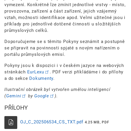
vymezení. Konkrétně lze zmínit jednotlivé vrstvy - místo,
provozovna, zařízení a část zařízení, jejich vzájemný
vztah, možnosti identifikace apod. Velmi užitečné jsou i
příklady pro jednotlivé dotčené činnosti u složitějších
průmyslových celků.
Doporučujeme se s těmito Pokyny seznámit a postupně
se připravit na povinnosti spjaté s novým nařízením o
portálu průmyslových emisí.
Pokyny jsou k dispozici i v českém jazyce na webových
stránkách
EurLexu
. PDF verzi přikládáme i do přílohy
a do sekce
Dokumenty
.
Ilustrační obrázek byl vytvořen umělou inteligencí
(
Gemini
by
Google
).
PŘÍLOHY
OJ_C_202506534_CS_TXT.pdf
4.25 MB, PDF