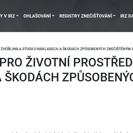
Y V IRZ
OHLAŠOVÁNÍ
REGISTRY ZNEČIŠŤOVÁNÍ
IRZ D
) ZVEŘEJNILA STUDII O NÁKLADECH A ŠKODÁCH ZPŮSOBENÝCH ZNEČIŠTĚNÝM 
RO ŽIVOTNÍ PROSTŘEDÍ
 A ŠKODÁCH ZPŮSOBENÝ