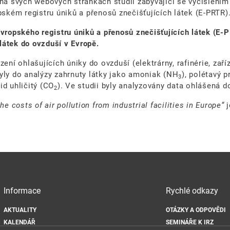
na svých webových stránkách studii zabývající se vyčíslením 
pském registru úniků a přenosů znečišťujících látek (E-PRTR)
Evropského registru úniků a přenosů znečišťujících látek (E-
látek do ovzduší v Evropě.
zení ohlašujících úniky do ovzduší (elektrárny, rafinérie, za
yly do analýzy zahrnuty látky jako amoniak (NH
), polétavý 
3
id uhličitý (CO
). Ve studii byly analyzovány data ohlášená d
2
he costs of air pollution from industrial facilities in Europe“
j
Informace
Rychlé odkazy
AKTUALITY
OTÁZKY A ODPOVĚDI
KALENDÁŘ
SEMINÁŘE K IRZ