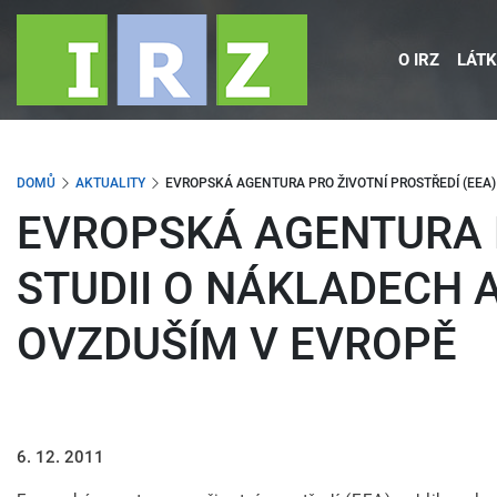
Přejít
k
O IRZ
LÁTK
hlavnímu
obsahu
DOMŮ
AKTUALITY
EVROPSKÁ AGENTURA PRO ŽIVOTNÍ PROSTŘEDÍ (EEA
EVROPSKÁ AGENTURA P
STUDII O NÁKLADECH
OVZDUŠÍM V EVROPĚ
6. 12. 2011