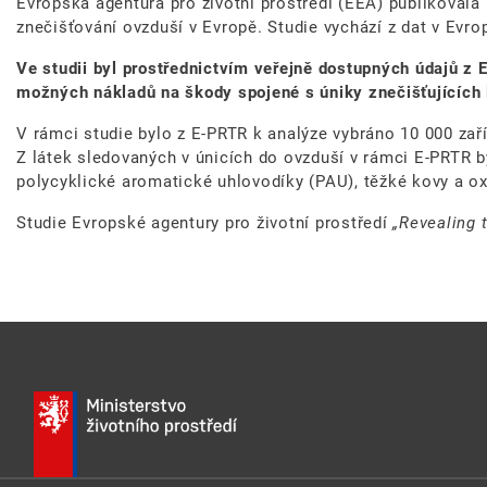
Evropská agentura pro životní prostředí (EEA) publikovala 
znečišťování ovzduší v Evropě. Studie vychází z dat v Evro
Ve studii byl prostřednictvím veřejně dostupných údajů z 
možných nákladů na škody spojené s úniky znečišťujících 
V rámci studie bylo z E-PRTR k analýze vybráno 10 000 zaří
Z látek sledovaných v únicích do ovzduší v rámci E-PRTR b
polycyklické aromatické uhlovodíky (PAU), těžké kovy a ox
Studie Evropské agentury pro životní prostředí
„Revealing t