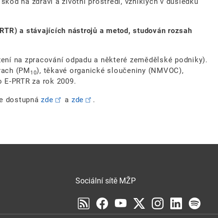
škod na zdraví a životní prostředí, vzniklých v důsledku
.
PRTR) a stávajících nástrojů a metod, studován rozsah
řízení na zpracování odpadu a některé zemědělské podniky).
prach (PM
), těkavé organické sloučeniny (NMVOC),
10
o E-PRTR za rok 2009.
e dostupná
zde
a
zde
.
Sociální sítě MŽP