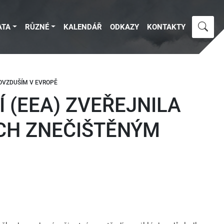
ATA
RŮZNÉ
KALENDÁŘ
ODKAZY
KONTAKTY
OVZDUŠÍM V EVROPĚ
 (EEA) ZVEŘEJNILA
CH ZNEČIŠTĚNÝM