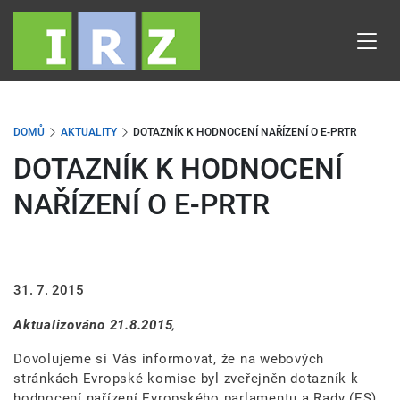
Přejít
k
hlavnímu
obsahu
DOMŮ
AKTUALITY
DOTAZNÍK K HODNOCENÍ NAŘÍZENÍ O E-PRTR
DOTAZNÍK K HODNOCENÍ
NAŘÍZENÍ O E-PRTR
31. 7. 2015
Aktualizováno 21.8.2015
,
Dovolujeme si Vás informovat, že na webových
stránkách Evropské komise byl zveřejněn dotazník k
hodnocení nařízení Evropského parlamentu a Rady (ES)