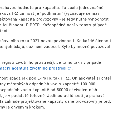
í prahovou hodnotu pro kapacitu. To zcela jednoznačně
aková IRZ činnost je "podlimitní" (vyznačuje se nižší
ektovaná kapacita provozovny - je tedy nutné vyhodnotit,
ající činnosti E-PRTR. Každopádně není v tomto případě
tkat.
lašovacího roku 2021 novou povinností. Ke každé činnosti
šených údajů, což není žádoucí. Bylo by možné považovat
 registr životního prostředí). Je tomu tak i v případě
mační agentura životního prostředí
.
ost spadá jak pod E-PRTR, tak i IRZ. Ohlašovatel si chtěl
Čistírny městských odpadních vod o kapacitě 100 000
h odpadních vod o kapacitě od 50000 ekvivalentních
í, je v podstatě totožné. Jedinou odlišností je prahová
Na základě projektované kapacity dané provozovny je tedy
ovny je chybným krokem.