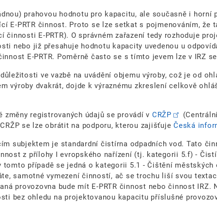
. žádnou) prahovou hodnotu pro kapacitu, ale současně i horn
jící E-PRTR činnost. Proto se lze setkat s pojmenováním, že t
í činnosti E-PRTR). O správném zařazení tedy rozhoduje proj
osti nebo již přesahuje hodnotu kapacity uvedenou u odpovíd
i činnost E-PRTR. Poměrně často se s tímto jevem lze v IRZ se
důležitosti ve vazbě na uvádění objemu výroby, což je od oh
em výroby dvakrát, dojde k výraznému zkreslení celkově ohlá
é změny registrovaných údajů se provádí v
CRŽP
(Centrální
 CRŽP se lze obrátit na podporu, kterou zajišťuje
Česká infor
ím subjektem je standardní čistírna odpadních vod. Tato činn
činnost z přílohy I evropského nařízení (tj. kategorii 5.f) - 
 (v tomto případě se jedná o kategorii 5.1 - Čištění městskýc
áte, samotné vymezení činností, ač se trochu liší svou textac
 daná provozovna bude mít E-PRTR činnost nebo činnost IRZ. 
nosti bez ohledu na projektovanou kapacitu příslušné provoz