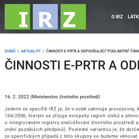
Přejít
k
O IRZ
LÁTK
hlavnímu
obsahu
DOMŮ
AKTUALITY
ČINNOSTI E-PRTR A ODPOVÍDAJÍCÍ "PODLIMITNÍ" ČINN
ČINNOSTI E-PRTR A OD
16. 2. 2022
(Ministerstvo životního prostředí)
Jedním ze specifik IRZ je, že v sobě zahrnuje provozovny, k
166/2006, kterým se zřizuje evropský registr úniků a přenos
o integrovaném registru znečišťování životního prostředí 
znění pozdějších předpisů). Poslední variantou je, že dot
ze specifických případů z této skupiny se budeme věnovat 