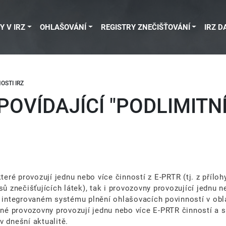
Y V IRZ
OHLAŠOVÁNÍ
REGISTRY ZNEČIŠŤOVÁNÍ
IRZ D
OSTI IRZ
POVÍDAJÍCÍ "PODLIMITNÍ
teré provozují jednu nebo více činností z E-PRTR (tj. z přílo
ů znečišťujících látek), tak i provozovny provozující jednu ne
a integrovaném systému plnění ohlašovacích povinností v obl
čené provozovny provozují jednu nebo více E-PRTR činností a 
v dnešní aktualitě.