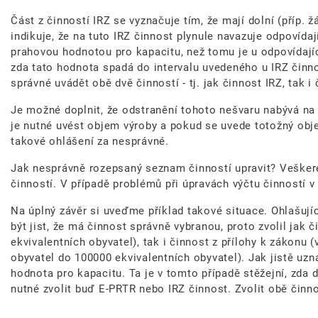
Část z činností IRZ se vyznačuje tím, že mají dolní (příp
indikuje, že na tuto IRZ činnost plynule navazuje odpovída
prahovou hodnotou pro kapacitu, než tomu je u odpovídajíc
zda tato hodnota spadá do intervalu uvedeného u IRZ činn
správné uvádět obě dvě činností - tj. jak činnost IRZ, tak 
Je možné doplnit, že odstranění tohoto nešvaru nabývá na 
je nutné uvést objem výroby a pokud se uvede totožný obj
takové ohlášení za nesprávné.
Jak nesprávně rozepsaný seznam činností upravit? Vešker
činností. V případě problémů při úpravách výčtu činností v
Na úplný závěr si uveďme příklad takové situace. Ohlašujíc
být jist, že má činnost správně vybranou, proto zvolil jak 
ekvivalentních obyvatel), tak i činnost z přílohy k zákonu
obyvatel do 100000 ekvivalentních obyvatel). Jak jistě uzn
hodnota pro kapacitu. Ta je v tomto případě stěžejní, zda
nutné zvolit buď E-PRTR nebo IRZ činnost. Zvolit obě čin