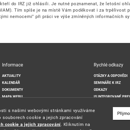
eří do IRZ již ohlásili. Je nutné poznamenat, že letošní ohl
IAM). Tím spíše je na místě Vám poděkovat i za trpělivost
tskými nemocemi" při práci ve výše zmíněných informačních s
Informace
Rychlé odkazy
AKTUALITY
OTÁZKY A ODPOVĚDI
KALENDÁŘ
SEMINÁŘE K IRZ
DOKUMENTY
ODKAZY
MAPA WEBU
IS INTEGROVANÉ PRE
OCHRANA OSOBNÍCH ÚDAJŮ
nosti s našimi webovými stránkami využíváme
ZÁSADY POUŽÍVÁNÍ SOUBORŮ COOKIE
Přijmo
o souborech cookie a jejich zpracování
h cookie a jejich zpracování
. Kliknutím na