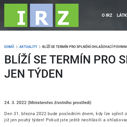
Přejít
k
O IRZ
LÁTK
hlavnímu
obsahu
DOMŮ
AKTUALITY
BLÍŽÍ SE TERMÍN PRO SPLNĚNÍ OHLAŠOVACÍ POVINNO
BLÍŽÍ SE TERMÍN PRO 
JEN TÝDEN
24. 3. 2022
(Ministerstvo životního prostředí)
Den 31. března 2022 bude posledním dnem, kdy lze splnit o
již jen pouhý týden! Pokud jste ještě neohlásili a ohlašova