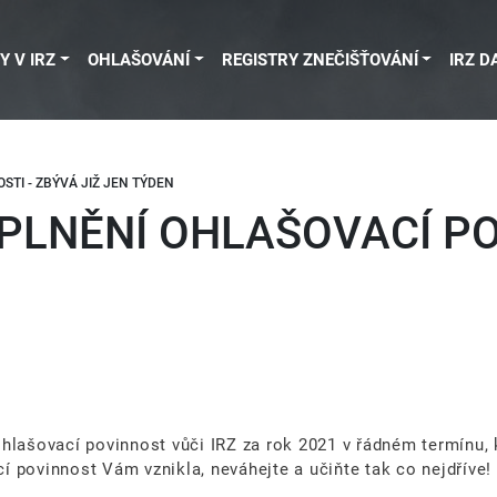
Y V IRZ
OHLAŠOVÁNÍ
REGISTRY ZNEČIŠŤOVÁNÍ
IRZ D
STI - ZBÝVÁ JIŽ JEN TÝDEN
SPLNĚNÍ OHLAŠOVACÍ PO
hlašovací povinnost vůči IRZ za rok 2021 v řádném termínu, 
cí povinnost Vám vznikla, neváhejte a učiňte tak co nejdříve!