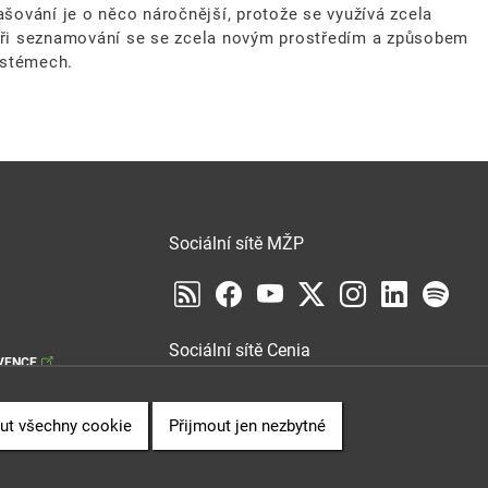
ašování je o něco náročnější, protože se využívá zcela
 při seznamování se se zcela novým prostředím a způsobem
ystémech.
Sociální sítě MŽP
Sociální sítě Cenia
VENCE
ut všechny cookie
Přijmout jen nezbytné