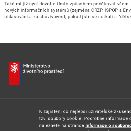
Také mi již nyní dovolte tímto způsobem poděkovat všem, kt
nových informačních systémů (zejména CRŽP, ISPOP a Envi
ohlašování a za shovívavost, pokud jste se setkali s "dě
E-MAIL:
INFO@MZP.GOV.CZ
WEB:
MZP.GOV.CZ
K zajištění co nejlepší uživatelské zkuše
tzv. soubory cookie. Podrobné informace 
naleznete na stránce
Informace o souborec