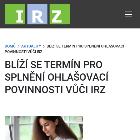
Přejít
k
hlavnímu
obsahu
DOMŮ
AKTUALITY
BLÍŽÍ SE TERMÍN PRO SPLNĚNÍ OHLAŠOVACÍ
POVINNOSTI VŮČI IRZ
BLÍŽÍ SE TERMÍN PRO
SPLNĚNÍ OHLAŠOVACÍ
POVINNOSTI VŮČI IRZ
Obrázek