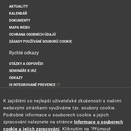
AKTUALITY
KALENDÁŘ
DOKUMENTY
MAPA WEBU
OCHRANA OSOBNÍCH ÚDAJŮ
ZÁSADY POUŽÍVÁNÍ SOUBORŮ COOKIE
Rychlé odkazy
OTÁZKY A ODPOVĚDI
SEMINÁŘE K IRZ
ODKAZY
IS INTEGROVANÉ PREVENCE
Sociální sítě MŽP
K zajištění co nejlepší uživatelské zkušenosti s našimi
webovými stránkami využíváme tzv. soubory cookie.
Podrobné informace o souborech cookie a jejich
zpracování naleznete na stránce
Informace o souborech
Sociální sítě Cenia
cookie a jejich zpracování
. Kliknutím na "Přijmout