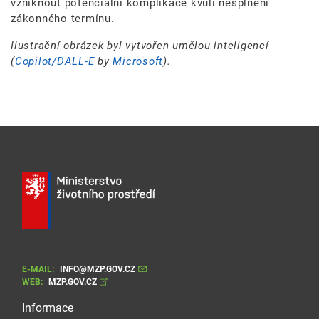
vzniknout potenciální komplikace kvůli nesplnění
zákonného termínu.
Ilustrační obrázek byl vytvořen umělou inteligencí
(
Copilot/DALL-E
by
Microsoft
).
E-MAIL:
INFO@MZP.GOV.CZ
WEB:
MZP.GOV.CZ
Informace