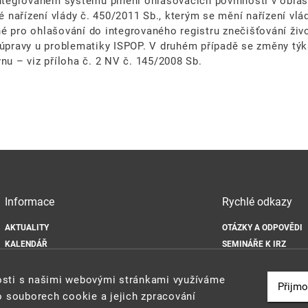
integrovaném systému plnění ohlašovacích povinností v oblas
ké nařízení vlády č. 450/2011 Sb., kterým se mění nařízení vl
é pro ohlašování do integrovaného registru znečišťování živ
 úpravy u problematiky ISPOP. V druhém případě se změny týk
 – viz příloha č. 2 NV č. 145/2008 Sb.
Informace
Rychlé odkazy
AKTUALITY
OTÁZKY A ODPOVĚDI
KALENDÁŘ
SEMINÁŘE K IRZ
DOKUMENTY
ODKAZY
MAPA WEBU
IS INTEGROVANÉ PRE
nosti s našimi webovými stránkami využíváme
Přijmo
OCHRANA OSOBNÍCH ÚDAJŮ
o souborech cookie a jejich zpracování