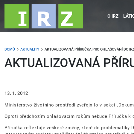
Přejít
k
O IRZ
LÁTK
hlavnímu
obsahu
DOMŮ
AKTUALITY
AKTUALIZOVANÁ PŘÍRUČKA PRO OHLAŠOVÁNÍ DO IRZ
AKTUALIZOVANÁ PŘÍRU
13. 1. 2012
Ministerstvo životního prostředí zveřejnilo v sekci „Doku
Oproti předchozím ohlašovacím rokům nebude Příručka k di
Příručka reflektuje veškeré změny, které do problematiky 