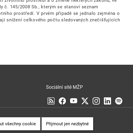
ti životního prostředí a o změně některých zákonů, ve
ády č. 145/2008 Sb., kterým se stanoví seznam
otního prostředí. V prvém případě se jednalo zejména o
ají snížení celkového počtu sledovaných znečišťujících
Sociální sítě MŽP
Sociální sítě Cenia
VENCE
ut všechny cookie
Přijmout jen nezbytné