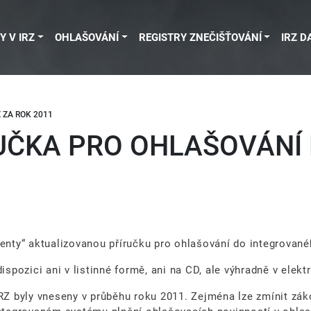
Y V IRZ
OHLAŠOVÁNÍ
REGISTRY ZNEČIŠŤOVÁNÍ
IRZ D
 ZA ROK 2011
ČKA PRO OHLAŠOVÁNÍ D
menty“ aktualizovanou příručku pro ohlašování do integrované
spozici ani v listinné formě, ani na CD, ale výhradně v ele
IRZ byly vneseny v průběhu roku 2011. Zejména lze zmínit zák