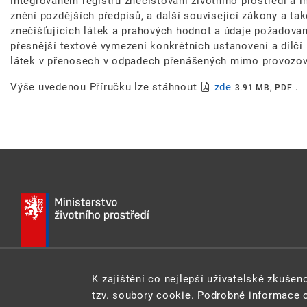
integrovaném registru znečišťování životního prostředí a 
znění pozdějších předpisů, a další související zákony a ta
znečišťujících látek a prahových hodnot a údaje požadovan
přesnější textové vymezení konkrétních ustanovení a dílčí
látek v přenosech v odpadech přenášených mimo provozovnu
Výše uvedenou Příručku lze stáhnout
zde
.
3.91 MB, PDF
K zajištění co nejlepší uživatelské zkuše
E-MAIL:
INFO@MZP.GOV.CZ
WEB:
MZP.GOV.CZ
tzv. soubory cookie. Podrobné informace 