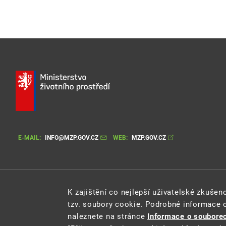
E-MAIL:
INFO@MZP.GOV.CZ
WEB:
MZP.GOV.CZ
K zajištění co nejlepší uživatelské zkuše
tzv. soubory cookie. Podrobné informace 
naleznete na stránce
Informace o souborec
Cookie