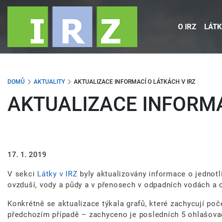
Přejít
k
O IRZ
LÁTK
hlavnímu
obsahu
DOMŮ
AKTUALITY
AKTUALIZACE INFORMACÍ O LÁTKÁCH V IRZ
AKTUALIZACE INFORMA
17. 1. 2019
V sekci
Látky v IRZ
byly aktualizovány informace o jednotl
ovzduší, vody a půdy a v přenosech v odpadních vodách a
Konkrétně se aktualizace týkala grafů, které zachycují po
předchozím případě – zachyceno je posledních 5 ohlašovací