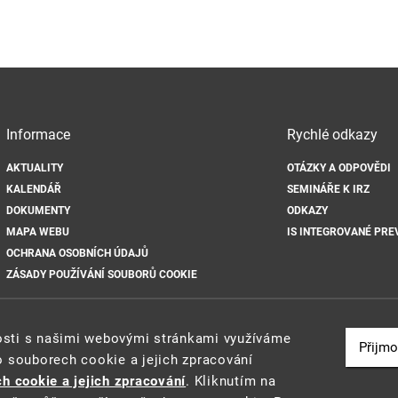
Informace
Rychlé odkazy
AKTUALITY
OTÁZKY A ODPOVĚDI
KALENDÁŘ
SEMINÁŘE K IRZ
DOKUMENTY
ODKAZY
MAPA WEBU
IS INTEGROVANÉ PRE
OCHRANA OSOBNÍCH ÚDAJŮ
ZÁSADY POUŽÍVÁNÍ SOUBORŮ COOKIE
nosti s našimi webovými stránkami využíváme
Přijmo
o souborech cookie a jejich zpracování
2021 ©
Ministerstvo životního prostředí
a
CENIA
h cookie a jejich zpracování
. Kliknutím na