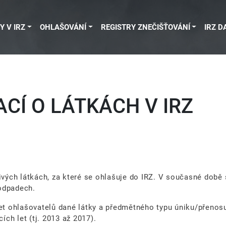
Y V IRZ
OHLAŠOVÁNÍ
REGISTRY ZNEČIŠŤOVÁNÍ
IRZ D
CÍ O LÁTKÁCH V IRZ
ivých látkách, za které se ohlašuje do IRZ. V současné době 
 odpadech.
čet ohlašovatelů dané látky a předmětného typu úniku/přenos
ch let (tj. 2013 až 2017).