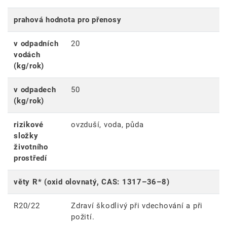
prahová hodnota pro přenosy
v odpadních
20
vodách
(kg/rok)
v odpadech
50
(kg/rok)
rizikové
ovzduší, voda, půda
složky
životního
prostředí
věty R* (oxid olovnatý, CAS: 1317–36–8)
R20/22
Zdraví škodlivý při vdechování a při
požití.