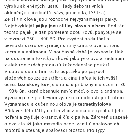
výrobu skleněných lustrů i řady dekorativních
skleněných předmětů (vázy, popelníky, těžítka).
Ze slitin olova jsou rozhodně nejvýznamnější pájky.
Nejobvyklejší
pájky jsou slitiny olova s cínem
. Bod tání
těchto pájek je dán poměrem obou kovů, pohybuje se
v rozmezí 250 – 400 ºC. Pro zvýšení bodu tání a
pevnosti sváru se vyrábějí slitiny cínu, olova, stříbra,
kadmia a antimonu. V současné době je zvyšován tlak
na odstranění toxických kovů jako je olovo a kadmium
z elektronických produktů každodenního použití.
V souvislosti s tím roste poptávka po pájkách
složených pouze ze stříbra a cínu i přes jejich vyšší
cenu.
Ložiskový kov
je slitina s přibližným složením 80
– 90% Sn, která obsahuje navíc měď, olovo a antimon.
Vyznačuje se především vysokou odolností proti otěru.
Významnou sloučeninou olova je
tetraethylolovo
.
Přídavek této látky do benzínu zpomaluje rychlost jeho
hoření a zvyšuje oktanové číslo paliva. Zároveň usazené
olovo slouží jako mazadlo sedel ventilů spalovacích
motorů a utěsňuje spalovací prostor. Pro typy