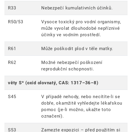
R33
Nebezpečí kumulativních účinků.
R50/53
Vysoce toxický pro vodní organismy,
může vyvolat dlouhodobé nepříznivé
účinky ve vodním prostředí.
R61
Může poškodit plod v těle matky.
R62
Možné nebezpečí poškození
reprodukční schopnosti.
věty S* (oxid olovnatý, CAS: 1317–36–8)
S45
V případě nehody, nebo necítíte-li se
dobře, okamžitě vyhledejte lékařskou
pomoc (je-li možno, ukažte toto
označení).
S53
Zamezte expozici – před použitím si