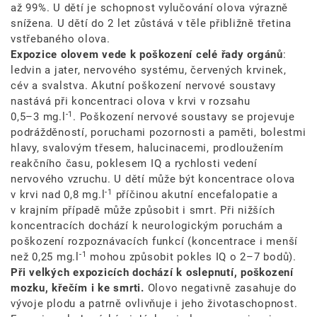
až 99%. U dětí je schopnost vylučování olova výrazně
snížena. U dětí do 2 let zůstává v těle přibližně třetina
vstřebaného olova.
Expozice olovem vede k poškození celé řady orgánů
:
ledvin a jater, nervového systému, červených krvinek,
cév a svalstva. Akutní poškození nervové soustavy
nastává při koncentraci olova v krvi v rozsahu
-1
0,5–3 mg.l
. Poškození nervové soustavy se projevuje
podrážděností, poruchami pozornosti a paměti, bolestmi
hlavy, svalovým třesem, halucinacemi, prodloužením
reakčního času, poklesem IQ a rychlosti vedení
nervového vzruchu. U dětí může být koncentrace olova
-1
v krvi nad
0,8 mg.l
příčinou akutní encefalopatie a
v krajním případě může způsobit i smrt. Při nižších
koncentracích dochází k neurologickým poruchám a
poškození rozpoznávacích funkcí (koncentrace i menší
-1
než
0,25 mg.l
mohou způsobit pokles IQ o 2–7 bodů).
Při velkých expozicích dochází k oslepnutí, poškození
mozku, křečím i ke smrti.
Olovo negativně zasahuje do
vývoje plodu a patrně ovlivňuje i jeho životaschopnost.