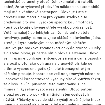
technické parametry olověných akumulátorů natolik
dobré, že ve vybavení především nákladních automobilů
mají stále většinové zastoupení. Olovo je i stále
převažujícím materiálem
pro výrobu střeliva
a to
především pro svoji vysokou specifickou hmotnost,
která poskytuje olověné střele vysokou průraznost.
Většina nábojů do lehkých palných zbraní (pistole,
revolvery, pušky, samopaly) se skládá z olověného jádra,
které je kryto ocelovým nebo měděným pláštěm.
Střelivo pro brokové zbraně tvoří obvykle drobné kuličky
z čistého olova, případně slitin olova s arzenem. Olovo
velmi účinně pohlcuje rentgenové záření a gama paprsky
a slouží proto jako ochrana na pracovištích, kde se
s tímto vysoce energetickým elektromagnetickým
zářením pracuje. Konstrukce velkoobjemových nádob na
uchovávání koncentrované kyseliny sírové využívá faktu,
že olovo je vůči působení této mimořádně silné
minerální kyseliny vysoce rezistentní. Olovo přitom
slouží pouze pro pokrytí
vnitřních stěn ocelových
nádrží
. Přídavky olova do skla zvyšují značně jeho index
lomu a
olovnaté sklo
je prakticky výhradní surovinou pro