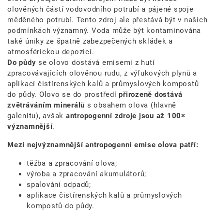
olověných částí vodovodního potrubí a pájené spoje
měděného potrubí. Tento zdroj ale přestává být v našich
podmínkách významný. Voda může být kontaminována
také úniky ze špatně zabezpečených skládek a
atmosférickou depozicí.
Do půdy
se olovo dostává emisemi z hutí
zpracovávajících olověnou rudu, z výfukových plynů a
aplikací čistírenských kalů a průmyslových kompostů
do půdy. Olovo se do prostředí
přirozeně dostává
zvětráváním minerálů
s obsahem olova (hlavně
galenitu), avšak
antropogenní zdroje jsou až 100×
významnější
.
Mezi nejvýznamnější antropogenní emise olova patří:
těžba a zpracování olova;
výroba a zpracování akumulátorů;
spalování odpadů;
aplikace čistírenských kalů a průmyslových
kompostů do půdy.