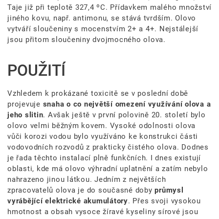
Taje již při teplotě 327,4 ºC. Přídavkem malého množství
jiného kovu, např. antimonu, se stává tvrdším. Olovo
vytváří sloučeniny s mocenstvím 2+ a 4+. Nejstálejší
jsou přitom sloučeniny dvojmocného olova.
POUŽITÍ
Vzhledem k prokázané toxicitě se v poslední době
projevuje
snaha o co největší omezení využívání olova a
jeho slitin
. Avšak ještě v první polovině 20. století bylo
olovo velmi běžným kovem. Vysoké odolnosti olova
vůči korozi vodou bylo využíváno ke konstrukci části
vodovodních rozvodů z prakticky čistého olova. Dodnes
je řada těchto instalací plně funkčních. I dnes existují
oblasti, kde má olovo výhradní uplatnění a zatím nebylo
nahrazeno jinou látkou. Jedním z největších
zpracovatelů olova je do současné doby
průmysl
vyrábějící elektrické akumulátory
. Přes svoji vysokou
hmotnost a obsah vysoce žíravé kyseliny sírové jsou