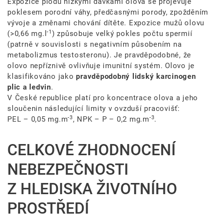
Expozice plodu nízkými dávkami olova se projevuje
poklesem porodní váhy, předčasnými porody, zpožděním
vývoje a změnami chování dítěte. Expozice mužů olovu
-1
(>
0,66 mg.l
) způsobuje velký pokles počtu spermií
(patrně v souvislosti s negativním působením na
metabolizmus testosteronu). Je pravděpodobné, že
olovo nepříznivě ovlivňuje imunitní systém. Olovo je
klasifikováno jako
pravděpodobný lidský karcinogen
plic a ledvin
.
V České republice platí pro koncentrace olova a jeho
sloučenin následující limity v ovzduší pracovišť:
-3
-3
PEL –
0,05 mg.m
, NPK – P –
0,2 mg.m
.
CELKOVÉ ZHODNOCENÍ
NEBEZPEČNOSTI
Z HLEDISKA ŽIVOTNÍHO
PROSTŘEDÍ