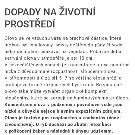
DOPADY NA ŽIVOTNÍ
PROSTŘEDÍ
Olovo se ve vzduchu váže na prachové částice, které
mohou být inhalovány, smyty deštěm do půdy či vody
nebo se mohou usazovat na vegetaci. Přibližná doba
setrvání olova v atmosféře je asi 10 dní.
V neznečištěných vodách je koncentrace olova poměrně
nízká z důvodu malé rozpustnosti sloučenin olova.
V přítomnosti jílů za pH 5–7 se většina olova sráží a
sorbuje ve formě rozpustných hydroxidů. Rozpuštěné
olovo také může vytvářet organické komplexní
sloučeniny, které se sorbují na huminových materiálech.
Koncentrace olova v podzemní i povrchové vodě jsou
nízké a obvykle nejsou hlavním expozičním zdrojem.
Olovo je toxické pro zooplankton a zoobentos (dnoví
živočichové). U ryb dochází po akutní intoxikaci
k poškození žaber a následně k úhynu udušením.