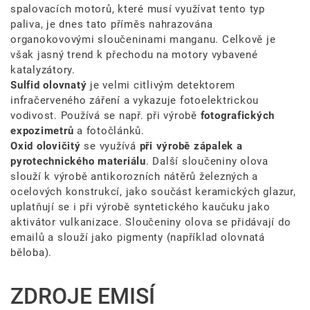
spalovacích motorů, které musí využívat tento typ
paliva, je dnes tato příměs nahrazována
organokovovými sloučeninami manganu. Celkově je
však jasný trend k přechodu na motory vybavené
katalyzátory.
Sulfid olovnatý
je velmi citlivým detektorem
infračerveného záření a vykazuje fotoelektrickou
vodivost. Používá se např. při výrobě
fotografických
expozimetrů
a fotočlánků.
Oxid olovičitý
se využívá
při výrobě zápalek a
pyrotechnického materiálu
. Další sloučeniny olova
slouží k výrobě antikorozních nátěrů železných a
ocelových konstrukcí, jako součást keramických glazur,
uplatňují se i při výrobě syntetického kaučuku jako
aktivátor vulkanizace. Sloučeniny olova se přidávají do
emailů a slouží jako pigmenty (například olovnatá
běloba).
ZDROJE EMISÍ