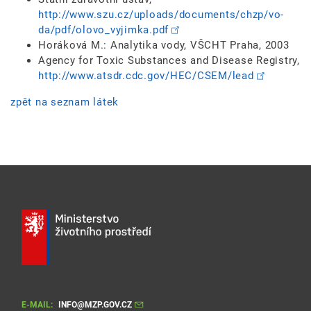
http://www.szu­.cz/uploads/do­cuments/chzp/vo­
da/pdf/olovo_vy­jimka.pdf
Horáková M.: Analytika vody, VŠCHT Praha, 2003
Agency for Toxic Substances and Disease Registry,
http://www.at­sdr.cdc.gov/HEC/CSE­M/lead
zpět na seznam látek
E-MAIL:
INFO@MZP.GOV.CZ