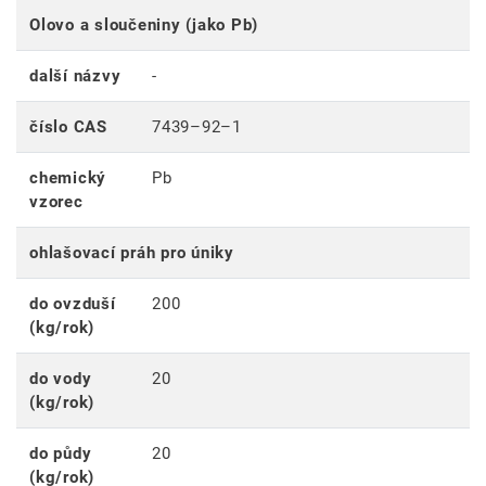
Olovo a sloučeniny (jako Pb)
další názvy
-
číslo CAS
7439–92–1
chemický
Pb
vzorec
ohlašovací práh pro úniky
do ovzduší
200
(kg/rok)
do vody
20
(kg/rok)
do půdy
20
(kg/rok)