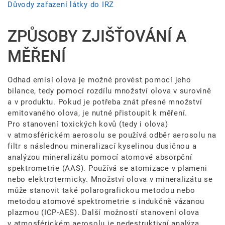
Důvody zařazení látky do IRZ
ZPŮSOBY ZJIŠŤOVÁNÍ A
MĚŘENÍ
Odhad emisí olova je možné provést pomocí jeho
bilance, tedy pomocí rozdílu množství olova v surovině
a v produktu. Pokud je potřeba znát přesné množství
emitovaného olova, je nutné přistoupit k měření.
Pro stanovení toxických kovů (tedy i olova)
v atmosférickém aerosolu se používá odběr aerosolu na
filtr s následnou mineralizací kyselinou dusičnou a
analýzou mineralizátu pomocí atomové absorpční
spektrometrie (AAS). Používá se atomizace v plameni
nebo elektrotermicky. Množství olova v mineralizátu se
může stanovit také polarografickou metodou nebo
metodou atomové spektrometrie s indukčně vázanou
plazmou (ICP-AES). Další možností stanovení olova
v atmosférickém aerosolu je nedestruktivní analýza