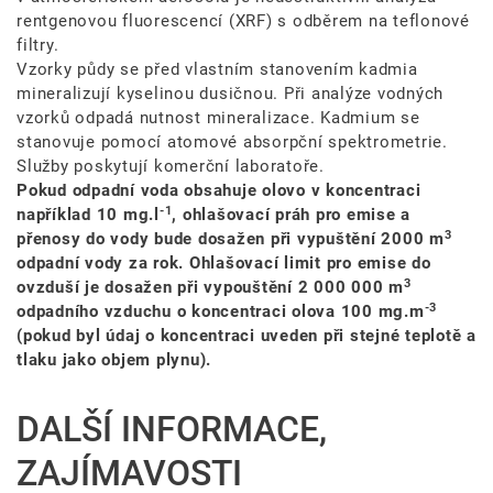
rentgenovou fluorescencí (XRF) s odběrem na teflonové
filtry.
Vzorky půdy se před vlastním stanovením kadmia
mineralizují kyselinou dusičnou. Při analýze vodných
vzorků odpadá nutnost mineralizace. Kadmium se
stanovuje pomocí atomové absorpční spektrometrie.
Služby poskytují komerční laboratoře.
Pokud odpadní voda obsahuje olovo v koncentraci
-1
například
10 mg.l
, ohlašovací práh pro emise a
3
přenosy do vody bude dosažen při vypuštění
2000 m
odpadní vody za rok. Ohlašovací limit pro emise do
3
ovzduší je dosažen při vypouštění
2 000 000 m
-3
odpadního vzduchu o koncentraci olova
100 mg.m
(pokud byl údaj o koncentraci uveden při stejné teplotě a
tlaku jako objem plynu).
DALŠÍ INFORMACE,
ZAJÍMAVOSTI