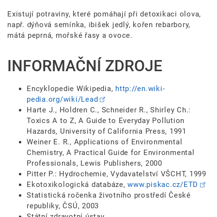
Existují potraviny, které pomáhají při detoxikaci olova,
např. dýňová semínka, ibišek jedlý, kořen rebarbory,
mátá peprná, mořské řasy a ovoce.
INFORMAČNÍ ZDROJE
Encyklopedie Wikipedia,
http://en.wiki­
pedia.org/wiki­/Lead
Harte J., Holdren C., Schneider R., Shirley Ch.:
Toxics A to Z, A Guide to Everyday Pollution
Hazards, University of California Press, 1991
Weiner E. R., Applications of Environmental
Chemistry, A Practical Guide for Environmental
Professionals, Lewis Publishers, 2000
Pitter P.: Hydrochemie, Vydavatelství VŠCHT, 1999
Ekotoxikologická databáze,
www.piskac.cz/ETD
Statistická ročenka životního prostředí České
republiky, ČSÚ, 2003
Státní zdravotní ústav,