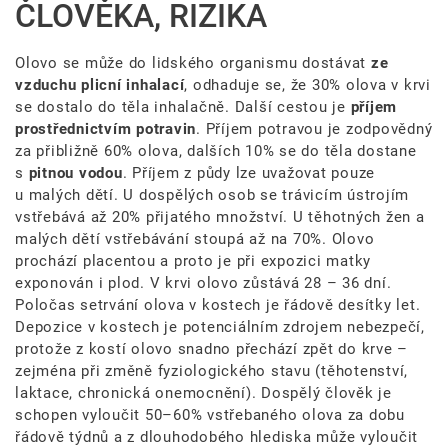
ČLOVĚKA, RIZIKA
Olovo se může do lidského organismu dostávat
ze
vzduchu plicní inhalací
, odhaduje se, že 30% olova v krvi
se dostalo do těla inhalačně. Další cestou je
příjem
prostřednictvím potravin
. Příjem potravou je zodpovědný
za přibližně 60% olova, dalších 10% se do těla dostane
s
pitnou vodou
. Příjem z půdy lze uvažovat pouze
u malých dětí. U dospělých osob se trávicím ústrojím
vstřebává až 20% přijatého množství. U těhotných žen a
malých dětí vstřebávání stoupá až na 70%. Olovo
prochází placentou a proto je při expozici matky
exponován i plod. V krvi olovo zůstává 28 – 36 dní.
Poločas setrvání olova v kostech je řádově desítky let.
Depozice v kostech je potenciálním zdrojem nebezpečí,
protože z kostí olovo snadno přechází zpět do krve –
zejména při změně fyziologického stavu (těhotenství,
laktace, chronická onemocnění). Dospělý člověk je
schopen vyloučit 50–60% vstřebaného olova za dobu
řádově týdnů a z dlouhodobého hlediska může vyloučit