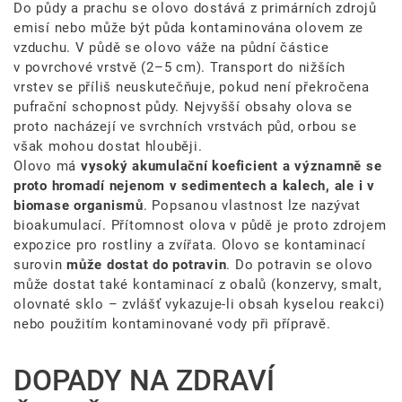
Do půdy a prachu se olovo dostává z primárních zdrojů
emisí nebo může být půda kontaminována olovem ze
vzduchu. V půdě se olovo váže na půdní částice
v povrchové vrstvě (2–5 cm). Transport do nižších
vrstev se příliš neuskutečňuje, pokud není překročena
pufrační schopnost půdy. Nejvyšší obsahy olova se
proto nacházejí ve svrchních vrstvách půd, orbou se
však mohou dostat hlouběji.
Olovo má
vysoký akumulační koeficient a významně se
proto hromadí nejenom v sedimentech a kalech, ale i v
biomase organismů
. Popsanou vlastnost lze nazývat
bioakumulací. Přítomnost olova v půdě je proto zdrojem
expozice pro rostliny a zvířata. Olovo se kontaminací
surovin
může dostat do potravin
. Do potravin se olovo
může dostat také kontaminací z obalů (konzervy, smalt,
olovnaté sklo – zvlášť vykazuje-li obsah kyselou reakci)
nebo použitím kontaminované vody při přípravě.
DOPADY NA ZDRAVÍ