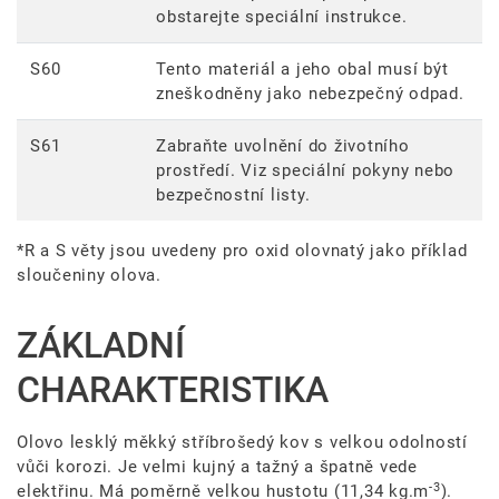
obstarejte speciální instrukce.
S60
Tento materiál a jeho obal musí být
zneškodněny jako nebezpečný odpad.
S61
Zabraňte uvolnění do životního
prostředí. Viz speciální pokyny nebo
bezpečnostní listy.
*R a S věty jsou uvedeny pro oxid olovnatý jako příklad
sloučeniny olova.
ZÁKLADNÍ
CHARAKTERISTIKA
Olovo lesklý měkký stříbrošedý kov s velkou odolností
vůči korozi. Je velmi kujný a tažný a špatně vede
-3
elektřinu. Má poměrně velkou hustotu (
11,34 kg.m
).