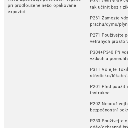
P381 Odstraňte vš
při prodloužené nebo opakované
tak učinit bez rizi
expozici
P261 Zamezte vd
prachu/dýmu/plyn
P271 Používejte 
větraných prostor
P304+P340 Při vde
vzduch a ponechte
P311 Volejte Toxi
středisko/lékaře/
P201 Před použití
instrukce.
P202 Nepoužívejte
bezpečnostní pok
P280 Používejte 
oděv/ochranné brý