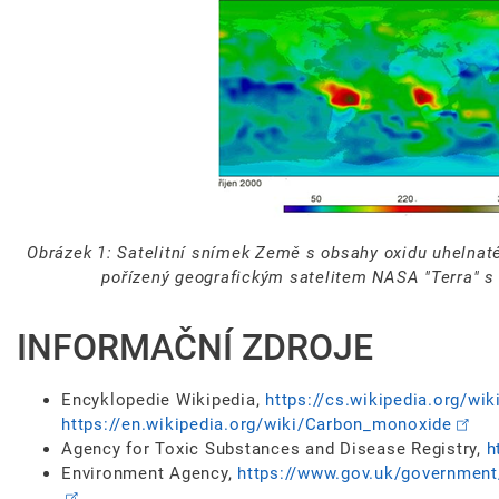
Obrázek 1: Satelitní snímek Země s obsahy oxidu uhelnat
pořízený geografickým satelitem NASA "Terra" 
INFORMAČNÍ ZDROJE
Encyklopedie Wikipedia,
https://cs.wikipedia.org/w
https://en.wikipedia.org/wiki/Carbon_monoxide
Agency for Toxic Substances and Disease Registry,
h
Environment Agency,
https://www.gov.uk/government