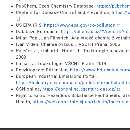
PubChem, Open Chemistry Database,
https://pubche
Centers for Disease Control and Prevention,
https:/
US EPA IRIS,
https://www.epa.gov/co-pollution
Databáze Eurochem,
https://chemax.cz/#/record/Yl
Milan Popl, Jan Fähnrich: Analytická chemie životní
Ivan Víden: Chemie ovzduší, VŠCHT Praha, 2005
Paleček J., Linhart I., Horák J.: Toxikologie a bezp
2008
Linhart J: Toxikologie, VŠCHT Praha, 2014
Encyklopedie Britannica,
https://www.britannica.co
European Industrial Emissions Portal,
https://industry.eea.europa.eu/pollutants/pollutant-i
ČSN online,
https://csnonline.agentura-cas.cz/
Right to Know Hazardous Substance Fact Sheets, Sta
Health,
https://web.doh.state.nj.us/rtkhsfs/indexfs.a