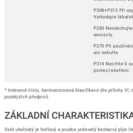
P308+P313 Při exp
Vyhledejte lékař
P260 Nevdechujte
aerosoly.
P270 Při používání
ani nekuřte.
P314 Necítíte-li s
pomoc/ošetření.
* Indexové číslo, harmonizovaná klasifikace dle přílohy VI, 
pozdějších předpisů.
ZÁKLADNÍ CHARAKTERISTIK
Oxid uhelnatý je hořlavý a prudce jedovatý bezbarvý plyn (t