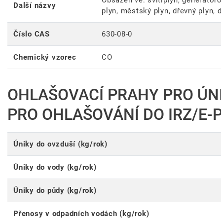
Obsažen ve: svítiplyn, generátor
Další názvy
plyn, městský plyn, dřevný plyn, 
Číslo CAS
630-08-0
Chemický vzorec
CO
OHLAŠOVACÍ PRAHY PRO ÚN
PRO OHLAŠOVÁNÍ DO IRZ/E-
Úniky do ovzduší (kg/rok)
Úniky do vody (kg/rok)
Úniky do půdy (kg/rok)
Přenosy v odpadních vodách (kg/rok)