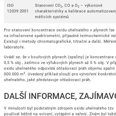
ISO
Stanovení CO
, CO a O
– výkonové
2
2
12039:2001
charakteristiky a kalibrace automatizovan
měřicích systémů
Pro stanovení koncentrace oxidu uhelnatého v plynech lze 
na infračervené spektrometrii, případně termochemické ne
Existují i metody chromatografické, titrační a další. Měř
laboratoře.
Uvádí se, že v kouřových plynech (spaliny) je koncentrace
0,5 % obj., zatímco ve výfukových plynech až 5 % obj. V př
oxidu uhelnatého odpovídá ohlašovací práh objemu spalin (
3
000 000 m
. Uvedený příklad slouží pro vytvoření konkrétn
uhelnatého, jaké představuje ohlašovací práh.
DALŠÍ INFORMACE, ZAJÍMAV
V minulosti byl podstatným zdrojem oxidu uhelnatého tzv. sv
používal běžně na svícení, vytápění a vaření. Znám byl ta