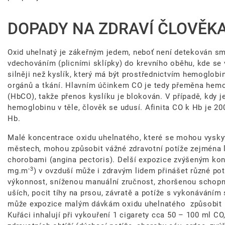
DOPADY NA ZDRAVÍ ČLOVĚKA,
Oxid uhelnatý je zákeřným jedem, neboť není detekován s
vdechováním (plicními sklípky) do krevního oběhu, kde se
silněji než kyslík, který má být prostřednictvím hemoglo
orgánů a tkání. Hlavním účinkem CO je tedy přeměna hem
(HbCO), takže přenos kyslíku je blokován. V případě, kdy 
hemoglobinu v těle, člověk se udusí. Afinita CO k Hb je 200
Hb.
Malé koncentrace oxidu uhelnatého, které se mohou vyskyt
městech, mohou způsobit vážné zdravotní potíže zejména 
chorobami (angina pectoris). Delší expozice zvýšeným ko
-3
mg.m
) v ovzduší může i zdravým lidem přinášet různé po
výkonnost, sníženou manuální zručnost, zhoršenou schopnos
uších, pocit tíhy na prsou, závratě a potíže s vykonáváním 
může expozice malým dávkám oxidu uhelnatého způsobit n
Kuřáci inhalují při vykouření 1 cigarety cca 50 – 100 ml CO,