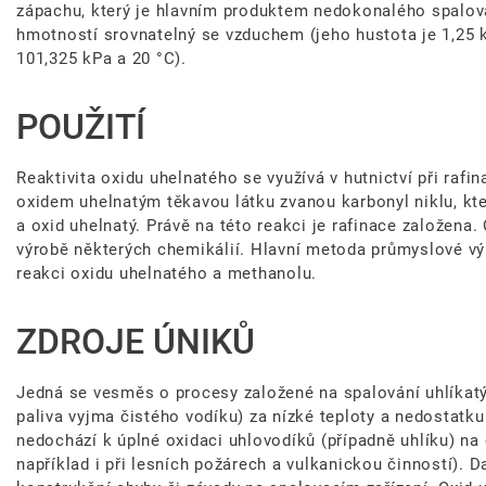
zápachu, který je hlavním produktem nedokonalého spalov
hmotností srovnatelný se vzduchem (jeho hustota je 1,25 
101,325 kPa a 20 °C).
POUŽITÍ
Reaktivita oxidu uhelnatého se využívá v hutnictví při rafin
oxidem uhelnatým těkavou látku zvanou karbonyl niklu, kte
a oxid uhelnatý. Právě na této reakci je rafinace založena.
výrobě některých chemikálií. Hlavní metoda průmyslové vý
reakci oxidu uhelnatého a methanolu.
ZDROJE ÚNIKŮ
Jedná se vesměs o procesy založené na spalování uhlíkatý
paliva vyjma čistého vodíku) za nízké teploty a nedostatku
nedochází k úplné oxidaci uhlovodíků (případně uhlíku) na o
například i při lesních požárech a vulkanickou činností).