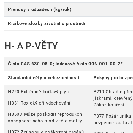
Přenosy v odpadech (kg/rok)
Rizikové složky životního prostředí
H- A P-VĚTY
Číslo CAS 630-08-0; Indexové číslo 006-001-00-2*
Standardní věty o nebezpečnosti
Pokyny pro bezpe
H220 Extrémně hořlavý plyn
P210 Chraňte před
jiskrami, otevřen
H331 Toxický při vdechování
Zákaz kouření.
H360D Může poškodit reprodukční
P377 Požár unikají
schopnost nebo plod v těle matky
bezpečně zastavit
H372 Způsobuje poškození orgánů