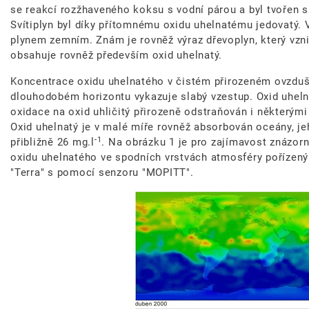
se reakcí rozžhaveného koksu s vodní párou a byl tvořen 
Svítiplyn byl díky přítomnému oxidu uhelnatému jedovatý.
plynem zemním. Znám je rovněž výraz dřevoplyn, který vz
obsahuje rovněž především oxid uhelnatý.
Koncentrace oxidu uhelnatého v čistém přirozeném ovzduší
dlouhodobém horizontu vykazuje slabý vzestup. Oxid uheln
oxidace na oxid uhličitý přirozeně odstraňován i některými 
Oxid uhelnatý je v malé míře rovněž absorbován oceány, je
-1
přibližně 26 mg.l
. Na obrázku 1 je pro zajímavost znázor
oxidu uhelnatého ve spodních vrstvách atmosféry pořízen
"Terra" s pomocí senzoru "MOPITT".