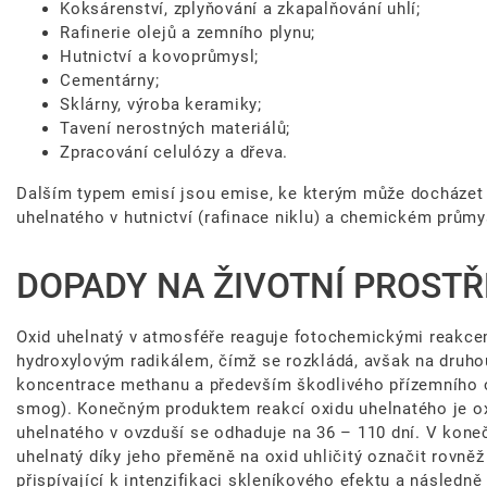
Koksárenství, zplyňování a zkapalňování uhlí;
Rafinerie olejů a zemního plynu;
Hutnictví a kovoprůmysl;
Cementárny;
Sklárny, výroba keramiky;
Tavení nerostných materiálů;
Zpracování celulózy a dřeva.
Dalším typem emisí jsou emise, ke kterým může docházet p
uhelnatého v hutnictví (rafinace niklu) a chemickém průmys
DOPADY NA ŽIVOTNÍ PROSTŘ
Oxid uhelnatý v atmosféře reaguje fotochemickými reakcem
hydroxylovým radikálem, čímž se rozkládá, avšak na druhou
koncentrace methanu a především škodlivého přízemního 
smog). Konečným produktem reakcí oxidu uhelnatého je oxi
uhelnatého v ovzduší se odhaduje na 36 – 110 dní. V kon
uhelnatý díky jeho přeměně na oxid uhličitý označit rovněž
přispívající k intenzifikaci skleníkového efektu a následně