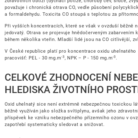
zdravotních obtíží (dýchací potíže, choroby cév, srdce, zvý
považuje i chronická otrava CO, vedle působení polycykli
a formaldehydu. Toxicita CO stoupá s teplotou za přítomno
Při vyšších koncentracích, které se však v ovzduší běžně n
jedovatý. Otrava se projevuje hnědočerveným zabarvením k
během několika vteřin. Mladší lidé jsou na CO citlivější, z
V České republice platí pro koncentrace oxidu uhelnatého n
-3
-3
pracovišť: PEL - 30 mg.m
, NPK – P - 150 mg.m
.
CELKOVÉ ZHODNOCENÍ NEBE
HLEDISKA ŽIVOTNÍHO PROST
Oxid uhelnatý sice není extrémně nebezpečnou toxickou lát
běžně využíván jako složka svítiplynu, avšak jeho zdravotní
příspěvek ke vzniku nebezpečného přízemního ozonu v ovzdu
zapotřebí systematicky sledovat a snižovat.