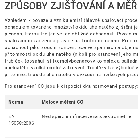
ZPŮSOBY ZJIŠŤOVÁNÍ A MĚŘ
Vzhledem k povaze a vzniku emisí (hlavně spalovací proces
odhadu emitovaného množství oxidu uhelnatého zjištění j
plynech, kterou lze jen velice obtížně odhadnout. Prvotn
spalovacího zařízení a pravidelná kontrolní měření. Produ
odhadnout jako součin koncentrace ve spalinách a objemu s
přítomnosti oxidu uhelnatého (nikoli pro stanovení jeho mn
trubiček (obsahují silikomolybdenanový komplex a palladna
uhelnatého vzniká modré zabarvení. Trubičky lze výhodně vy
přítomnosti oxidu uhelnatého v ovzduší na rizikových praco
Pro stanovení CO jsou k dispozici dva normované postupy
Norma
Metody měření CO
EN
Nedisperzní infračervená spektrometrie
15058:2006