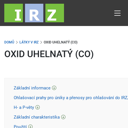
Přejít
k
hlavnímu
obsahu
DOMŮ
LÁTKY V IRZ
OXID UHELNATÝ (CO)
OXID UHELNATÝ (CO)
Základní informace
Ohlašovací prahy pro úniky a přenosy pro ohlašování do IR
H- a P-věty
Základní charakteristika
Použití