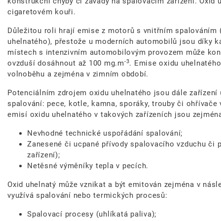
konstrukční chyby či závady na spalovacím zařízení. Oxid 
cigaretovém kouři.
Důležitou roli hrají emise z motorů s vnitřním spalováním
uhelnatého), přestože u moderních automobilů jsou díky k
místech s intenzivním automobilovým provozem může konc
-3
ovzduší dosáhnout až 100 mg.m
. Emise oxidu uhelnatého
volnoběhu a zejména v zimním období.
Potenciálním zdrojem oxidu uhelnatého jsou dále zařízení 
spalování: pece, kotle, kamna, sporáky, trouby či ohřívače
emisí oxidu uhelnatého v takových zařízeních jsou zejmén
Nevhodné technické uspořádání spalování;
Zanesené či ucpané přívody spalovacího vzduchu či 
zařízení);
Netěsné výměníky tepla v pecích.
Oxid uhelnatý může vznikat a být emitován zejména v násl
využívá spalování nebo termických procesů:
Spalovací procesy (uhlíkatá paliva);