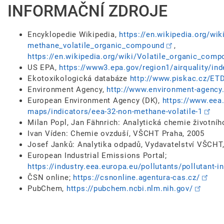
INFORMAČNÍ ZDROJE
Encyklopedie Wikipedia,
https://en.wikipedia.org/wik
methane_volatile_organic_compound
,
https://en.wikipedia.org/wiki/Volatile_organic_co
US EPA,
https://www3.epa.gov/region1/airquality/ind
Ekotoxikologická databáze
http://www.piskac.cz/ET
Environment Agency,
http://www.environment-agency.
European Environment Agency (DK),
https://www.eea
maps/indicators/eea-32-non-methane-volatile-1
Milan Popl, Jan Fähnrich: Analytická chemie životní
Ivan Víden: Chemie ovzduší, VŠCHT Praha, 2005
Josef Janků: Analytika odpadů, Vydavatelství VŠCHT
European Industrial Emissions Portal;
https://industry.eea.europa.eu/pollutants/pollutant-i
ČSN online;
https://csnonline.agentura-cas.cz/
PubChem,
https://pubchem.ncbi.nlm.nih.gov/