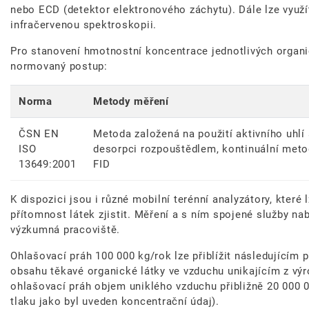
nebo ECD (detektor elektronového záchytu). Dále lze využ
infračervenou spektroskopii.
Pro stanovení hmotnostní koncentrace jednotlivých organi
normovaný postup:
Norma
Metody měření
ČSN EN
Metoda založená na použití aktivního uhlí
ISO
desorpci rozpouštědlem, kontinuální metod
13649:2001
FID
K dispozici jsou i různé mobilní terénní analyzátory, které
přítomnost látek zjistit. Měření a s ním spojené služby n
výzkumná pracoviště.
Ohlašovací práh 100 000 kg/rok lze přiblížit následujícím 
obsahu těkavé organické látky ve vzduchu unikajícím z výr
ohlašovací práh objem uniklého vzduchu přibližně 20 000 
tlaku jako byl uveden koncentrační údaj).