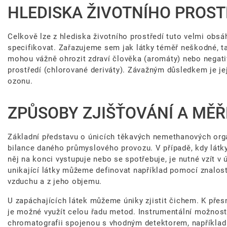
HLEDISKA ŽIVOTNÍHO PROST
Celkově lze z hlediska životního prostředí tuto velmi obsá
specifikovat. Zařazujeme sem jak látky téměř neškodné, tak 
mohou vážně ohrozit zdraví člověka (aromáty) nebo negati
prostředí (chlorované deriváty). Závažným důsledkem je je
ozonu.
ZPŮSOBY ZJIŠŤOVÁNÍ A MĚŘ
Základní představu o únicích těkavých nemethanových organ
bilance daného průmyslového provozu. V případě, kdy látky
něj na konci vystupuje nebo se spotřebuje, je nutné vzít v
unikající látky můžeme definovat například pomocí znalos
vzduchu a z jeho objemu.
U zapáchajících látek můžeme úniky zjistit čichem. K pře
je možné využít celou řadu metod. Instrumentální možnosti
chromatografii spojenou s vhodným detektorem, například 