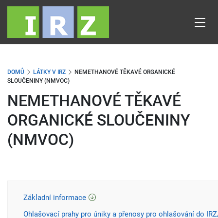
Přejít
k
hlavnímu
obsahu
DOMŮ
LÁTKY V IRZ
NEMETHANOVÉ TĚKAVÉ ORGANICKÉ
SLOUČENINY (NMVOC)
NEMETHANOVÉ TĚKAVÉ
ORGANICKÉ SLOUČENINY
(NMVOC)
Základní informace
Ohlašovací prahy pro úniky a přenosy pro ohlašování do IR