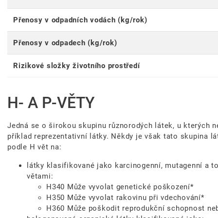
Přenosy v odpadních vodách (kg/rok)
Přenosy v odpadech (kg/rok)
Rizikové složky životního prostředí
H- A P-VĚTY
Jedná se o širokou skupinu různorodých látek, u kterých 
příklad reprezentativní látky. Někdy je však tato skupina 
podle H vět na:
látky klasifikované jako karcinogenní, mutagenní a t
větami:
H340 Může vyvolat genetické poškození*
H350 Může vyvolat rakovinu při vdechování*
H360 Může poškodit reprodukční schopnost neb