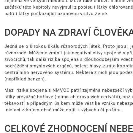
zejména ve velkých městech. Může také ohrozit mnohé ze
začátku této kapitoly nevyjmuli z popisu i látky chlorovan
patří i látky poškozující ozonovou vrstvu Země.
DOPADY NA ZDRAVÍ ČLOVĚKA,
Jedná se o širokou škálu různorodých látek. Proto jsou i j
různorodé. Můžeme zmínit jak negativní vlivy spojené s p
živočichů, tak další rizika spojená s dlouhodobějším vdec
podráždění smyslových orgánů, bolest hlavy, ztráta koordin
centrálního nervového systému. Některé z nich jsou pode
(například benzen).
Mezi rizika spojená s NMVOC patří zejména nebezpečí výbu
látky převážně hořlavé (mimo chlorovaných derivátů), což 
těkavostí a případným únikem může vést ke vzniku nebez
iniciaci zdrojem ohně může dojít k výbuchu či požáru.
CELKOVÉ ZHODNOCENÍ NEBE