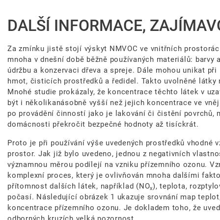
DALŠÍ INFORMACE, ZAJÍMAV
Za zmínku jistě stojí výskyt NMVOC ve vnitřních prostorác
mnoha v dnešní době běžně používaných materiálů: barvy a
údržbu a konzervaci dřeva a spreje. Dále mohou unikat p
hmot, čisticích prostředků a ředidel. Takto uvolněné látky
Mnohé studie prokázaly, že koncentrace těchto látek v uz
být i několikanásobně vyšší než jejich koncentrace ve vně
po provádění činností jako je lakování či čistění povrchů,
domácnosti překročit bezpečné hodnoty až tisíckrát.
Proto je při používání výše uvedených prostředků vhodné vž
prostor. Jak již bylo uvedeno, jednou z negativních vlastnos
významnou měrou podílejí na vzniku přízemního ozonu. Vzn
komplexní proces, který je ovlivňován mnoha dalšími faktor
přítomnost dalších látek, například (NO
), teplota, rozpty
x
počasí. Následující obrázek 1 ukazuje srovnání map teplot
koncentrace přízemního ozonu. Je dokladem toho, že uved
odborných kruzích velká pozornost.