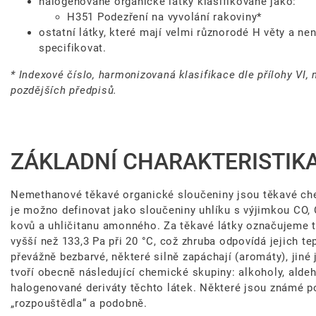
halogenované organické látky klasifikované jako:
H351 Podezření na vyvolání rakoviny*
ostatní látky, které mají velmi různorodé H věty a ne
specifikovat.
* Indexové číslo, harmonizovaná klasifikace dle přílohy VI, 
pozdějších předpisů.
ZÁKLADNÍ CHARAKTERISTIK
Nemethanové těkavé organické sloučeniny jsou těkavé ch
je možno definovat jako sloučeniny uhlíku s výjimkou CO,
kovů a uhličitanu amonného. Za těkavé látky označujeme ta
vyšší než 133,3 Pa při 20 °C, což zhruba odpovídá jejich t
převážně bezbarvé, některé silně zapáchají (aromáty), ji
tvoří obecně následující chemické skupiny: alkoholy, aldeh
halogenované deriváty těchto látek. Některé jsou známé pod
„rozpouštědla“ a podobně.