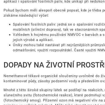
aplikací i spalování fosilních paliv, kde unikají při nedoko
Pokud bychom měli alespoň obecně popsat, kde je třeba p
získáme následující výčet:
Spalování fosilních paliv: jedná se o spalování rozlič
mobilních (silniční doprava), tak ve stacionárních sp
Vzhledem k hojnému používání NMVOC v barvách a sp
jejich výrobě a aplikaci.
Úniky mohou také nastávat při nejrůznějších průmysl
odmašťování, využití rozpouštědel. Časté využití NMV
DOPADY NA ŽIVOTNÍ PROSTŘ
Nemethanové těkavé organické sloučeniny uvolněné do ži
kontaminovat půdy, zásoby podzemní vody a především ov
Mnohé z této široké skupiny látek se podílejí na reakcích, 
slunečního svitu (fotochemické reakce), které podmiňují 
(fotochemický smog). Přízemní ozon má negativní vliv na 