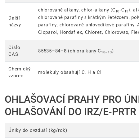
chlorované alkany, chlor-alkany (C
-C
), a
10
13
Další
chlorované parafiny s krátkým řetězcem, pol
názvy
parafiny, chlorované uhlovodíkové parafiny, 
Cloparol, Hordaflex, Chlorez, Chlorowax, Fle
Číslo
85535–84–8 (chloralkany C
)
10–13
CAS
Chemický
molekuly obsahují C, H a Cl
vzorec
OHLAŠOVACÍ PRAHY PRO ÚN
OHLAŠOVÁNÍ DO IRZ/E-PRTR
Úniky do ovzduší (kg/rok)