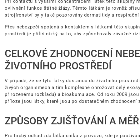
Při kontaktu s vyššími koncentracemi látek této skupiny m
ovlivnění funkce štítné žlázy. Těmto látkám je rovněž při
strojírenství byly také pozorovány dermatitidy a respiračn
Přes nebezpečí spojená s kontaktem s látkami této skupiny
prostředí je příliš nízký na to, aby způsobovaly závažné riz
CELKOVÉ ZHODNOCENÍ NEBE
ŽIVOTNÍHO PROSTŘEDÍ
V případě, že se tyto látky dostanou do životního prostřed
živých organismech a tím komplexně ohrožovat celý ekosys
přirozenému rozkladu) a bioakumulace. Od roku 2009 jsou
příloze jsou látky, které jsou po dostatečném zhodnocení za
ZPŮSOBY ZJIŠŤOVÁNÍ A MĚŘ
Pro hrubý odhad zda látka uniká z provozu, kde je používána