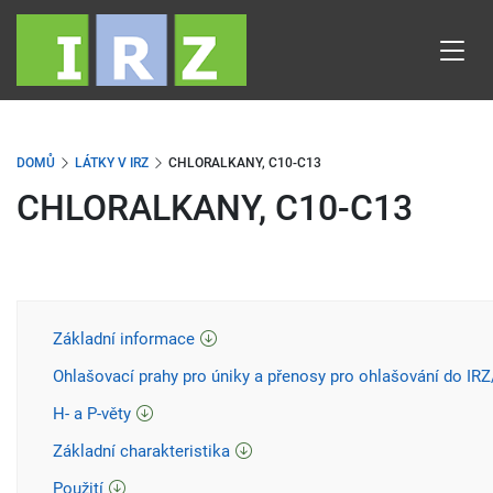
Přejít
k
hlavnímu
obsahu
DOMŮ
LÁTKY V IRZ
CHLORALKANY, C10-C13
CHLORALKANY, C10-C13
Základní informace
Ohlašovací prahy pro úniky a přenosy pro ohlašování do IR
H- a P-věty
Základní charakteristika
Použití