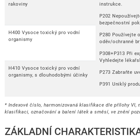
rakoviny
instrukce.
P202 Nepoužívejte
bezpečnostní pok
H400 Vysoce toxický pro vodní
P280 Používejte 
organismy
oděv/ochranné brý
P308+P313 Při exp
Vyhledejte lékař
H410 Vysoce toxický pro vodní
P273 Zabraňte uvo
organismy, s dlouhodobými účinky
P391 Uniklý produ
* Indexové číslo, harmonizovaná klasifikace dle přílohy VI
klasifikaci, označování a balení látek a směsí, ve znění po
ZÁKLADNÍ CHARAKTERISTIK