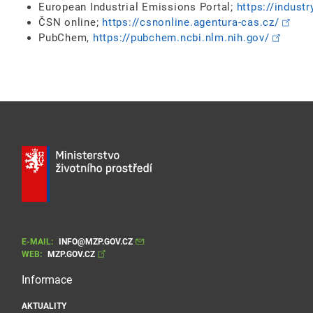
European Industrial Emissions Portal;
https://indust
ČSN online;
https://csnonline.agentura-cas.cz/
PubChem,
https://pubchem.ncbi.nlm.nih.gov/
E-MAIL:
INFO@MZP.GOV.CZ
WEB:
MZP.GOV.CZ
Informace
AKTUALITY