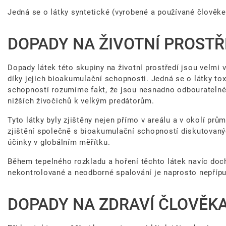
Jedná se o látky syntetické (vyrobené a používané člověkem)
DOPADY NA ŽIVOTNÍ PROSTŘ
Dopady látek této skupiny na životní prostředí jsou velmi v
díky jejich bioakumulační schopnosti. Jedná se o látky to
schopností rozumíme fakt, že jsou nesnadno odbouratelné 
nižších živočichů k velkým predátorům.
Tyto látky byly zjištěny nejen přímo v areálu a v okolí prů
zjištění společně s bioakumulační schopností diskutovanýc
účinky v globálním měřítku.
Během tepelného rozkladu a hoření těchto látek navíc doch
nekontrolované a neodborné spalování je naprosto nepřípu
DOPADY NA ZDRAVÍ ČLOVĚKA,