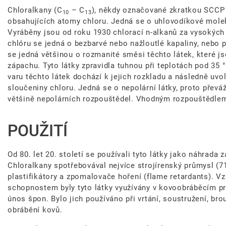
Chloralkany (C
– C
), někdy označované zkratkou SCCP (
10
13
obsahujících atomy chloru. Jedná se o uhlovodíkové molek
Vyráběny jsou od roku 1930 chlorací n-alkanů za vysokých 
chlóru se jedná o bezbarvé nebo nažloutlé kapaliny, nebo 
se jedná většinou o rozmanité směsi těchto látek, které js
zápachu. Tyto látky zpravidla tuhnou při teplotách pod 35 
varu těchto látek dochází k jejich rozkladu a následně uv
sloučeniny chloru. Jedná se o nepolární látky, proto převá
většině nepolárních rozpouštědel. Vhodným rozpouštědlem p
POUŽITÍ
Od 80. let 20. století se používali tyto látky jako náhrada
Chloralkany spotřebovával nejvíce strojírenský průmysl (7
plastifikátory a zpomalovače hoření (flame retardants). 
schopnostem byly tyto látky využívány v kovoobráběcím pr
únos špon. Bylo jich používáno při vrtání, soustružení, br
obrábění kovů.