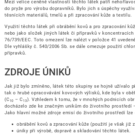
Mezi velice ceněné vlastnosti těchto látek patří nehořlav
do pryže pro výrobu dopravníků. Bylo jich s úspěchy využívá
těsnících materiálů, tmelů a při zpracování kůže a textilu.
Využití těchto látek při obrábění kovů a pro zpracování k
nebo jako složek jiných látek či přípravků v koncentracíc
76/739/EEC. Toto omezení lze nalézt v položce 41 uvedené 
Dle vyhlášky č. 540/2006 Sb. se dále omezuje použití chlor
přípravků.
ZDROJE ÚNIKŮ
Jak již bylo zmíněno, látek této skupiny se hojně užívalo
tak o hrubé opracovávání kovových výlisků, kde byla v obě
(C
– C
). Vzhledem k tomu, že v mnohých podnicích obrá
10
13
docházelo zde ke značným unikům do životního prostředí 
Jako hlavní možné zdroje emisí do životního prostředí lze 
obrábění kovů a zpracování kůže (použití je však již 
úniky při výrobě, dopravě a skladování těchto látek.