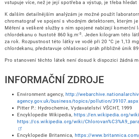
vstupuje více, než je její spotřeba a výstup, je třeba hleda
K dalším detailnějším analýzám je možné použít laboratorn
chromatograf ve spojení s vhodným detektorem, kterým je 
Měření a veškeré služby s ním spojené nabízejí komerční l
-3
chlordekanu o hustotě 860 kg.m
. Jeden kilogram této lá
za rok. Rozpustnost této látky ve vodě při 20 °C je 1,13 mg
chlordekanu, představuje ohlašovací práh přibližně únik 8
Pro stanovení těchto látek není dosud k dispozici žádná 
INFORMAČNÍ ZDROJE
Environment agency,
http://webarchive.nationalarch
agency.gov.uk/business/topics/pollution/39107.aspx
Pitter P.: Hydrochemie, Vydavatelství VŠCHT, 1999
Encyklopedie Wikipedia,
https://en.wikipedia.org/wik
https://cs.wikipedia.org/wiki/Chlorovan%C3%A
Encyklopedie Britannica,
https://www.britannica.com